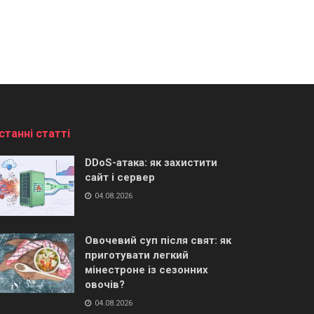
станні статті
DDoS-атака: як захистити
сайт і сервер
04.08.2026
Овочевий суп після свят: як
приготувати легкий
мінестроне із сезонних
овочів?
04.08.2026