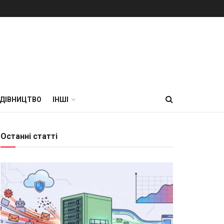
УДІВНИЦТВО
ІНШІ
Останні статті