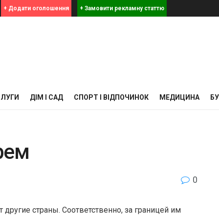
+ Додати оголошення
+ Замовити рекламну статтю
СЛУГИ
ДІМ І САД
СПОРТ І ВІДПОЧИНОК
МЕДИЦИНА
Б
рем
0
другие страны. Соответственно, за границей им