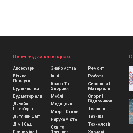
Перегляд за категорією
О
Аксесуари
Знайомства
Ремонт
Бізнес І
Інші
Робота
Послуги
Краса Та
Сировина І
Будівництво
Здоров'я
Матеріали
Будматеріали
Меблі
Спорт І
Відпочинок
Дизайн
Медицина
Інтер'єрів
Тварини
Мода І Стиль
Дитячий Світ
Техніка
Нерухомість
Дім І Сад
Технології
Освіта І
Економіка І
Тренінги
Харчові