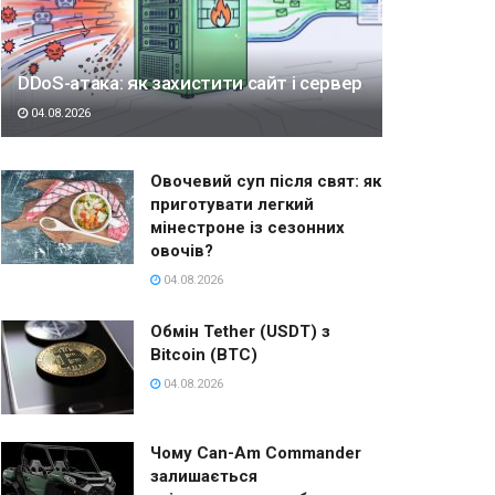
DDoS-атака: як захистити сайт і сервер
04.08.2026
Овочевий суп після свят: як
приготувати легкий
мінестроне із сезонних
овочів?
04.08.2026
Обмін Tether (USDT) з
Bitcoin (BTC)
04.08.2026
Чому Can-Am Commander
залишається