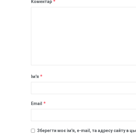
*
Коментар
*
Ім'я
*
Email
Зберегти моє ім'я, e-mail, та адресу сайту в 