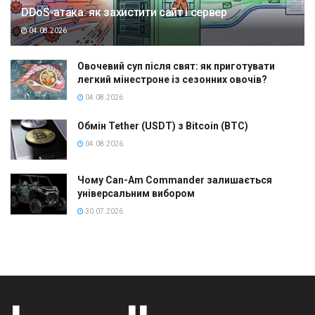
DDoS-атака: як захистити сайт і сервер
04.08.2026
Овочевий суп після свят: як приготувати
легкий мінестроне із сезонних овочів?
04.08.2026
Обмін Tether (USDT) з Bitcoin (BTC)
04.08.2026
Чому Can-Am Commander залишається
універсальним вибором
30.07.2026