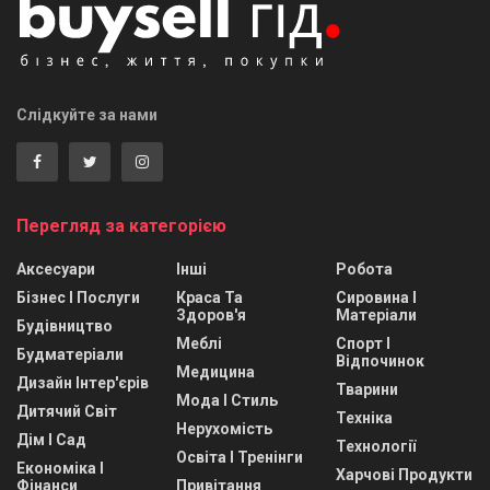
Слідкуйте за нами
Перегляд за категорією
Аксесуари
Інші
Робота
Бізнес І Послуги
Краса Та
Сировина І
Здоров'я
Матеріали
Будівництво
Меблі
Спорт І
Будматеріали
Відпочинок
Медицина
Дизайн Інтер'єрів
Тварини
Мода І Стиль
Дитячий Світ
Техніка
Нерухомість
Дім І Сад
Технології
Освіта І Тренінги
Економіка І
Харчові Продукти
Фінанси
Привітання