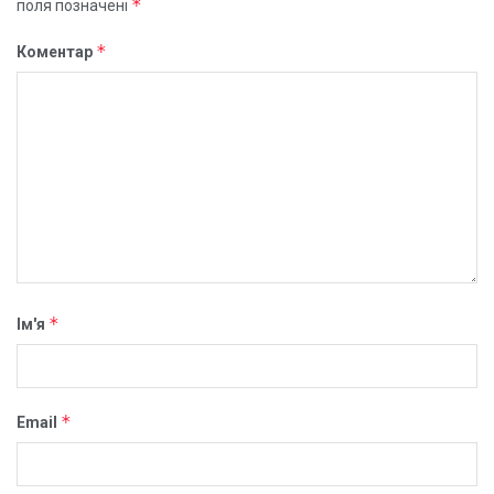
*
поля позначені
*
Коментар
*
Ім'я
*
Email