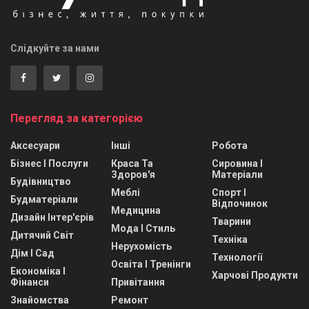
Слідкуйте за нами
Перегляд за категорією
Аксесуари
Інші
Робота
Бізнес І Послуги
Краса Та
Сировина І
Здоров'я
Матеріали
Будівництво
Меблі
Спорт І
Будматеріали
Відпочинок
Медицина
Дизайн Інтер'єрів
Тварини
Мода І Стиль
Дитячий Світ
Техніка
Нерухомість
Дім І Сад
Технології
Освіта І Тренінги
Економіка І
Харчові Продукти
Фінанси
Привітання
Знайомства
Ремонт