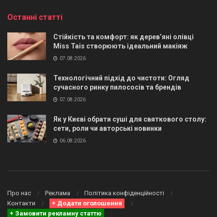
Останні статті
Стійкість та комфорт: як дерев’яні олівці
Miss Tais створюють ідеальний макіяж
07.08.2026
Технологічний підхід до чистоти: Огляд
сучасного ринку пилососів та брендів
07.08.2026
Як у Києві обрати суші для святкового столу:
сети, роли чи авторські новинки
06.08.2026
Про нас
Реклама
Політика конфіденційності
Контакти
+ Додати оголошення
+ Замовити рекламну статтю