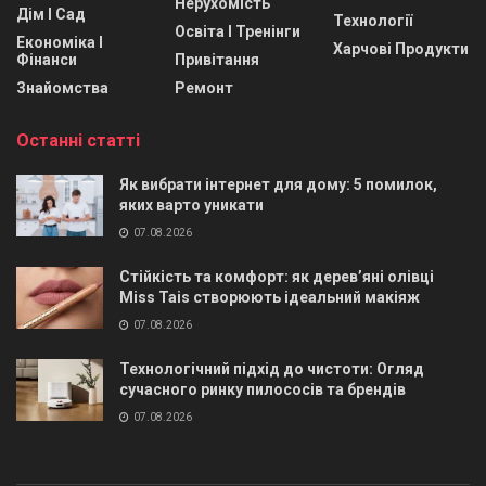
Нерухомість
Дім І Сад
Технології
Освіта І Тренінги
Економіка І
Харчові Продукти
Фінанси
Привітання
Знайомства
Ремонт
Останні статті
Як вибрати інтернет для дому: 5 помилок,
яких варто уникати
07.08.2026
Стійкість та комфорт: як дерев’яні олівці
Miss Tais створюють ідеальний макіяж
07.08.2026
Технологічний підхід до чистоти: Огляд
сучасного ринку пилососів та брендів
07.08.2026