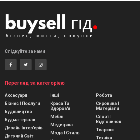
Слідкуйте за нами
Перегляд за категорією
Аксесуари
Інші
Робота
Бізнес І Послуги
Краса Та
Сировина І
Здоров'я
Матеріали
Будівництво
Меблі
Спорт І
Будматеріали
Відпочинок
Медицина
Дизайн Інтер'єрів
Тварини
Мода І Стиль
Дитячий Світ
Техніка