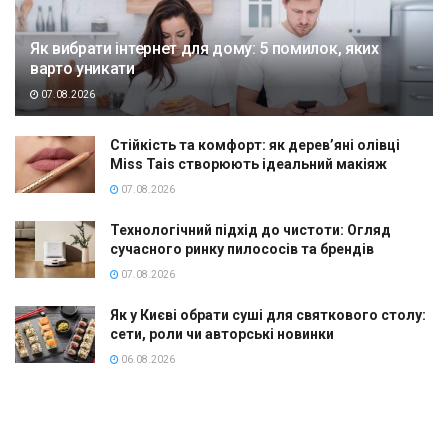
Як вибрати інтернет для дому: 5 помилок, яких
варто уникати
07.08.2026
Стійкість та комфорт: як дерев’яні олівці
Miss Tais створюють ідеальний макіяж
07.08.2026
Технологічний підхід до чистоти: Огляд
сучасного ринку пилососів та брендів
07.08.2026
Як у Києві обрати суші для святкового столу:
сети, роли чи авторські новинки
06.08.2026