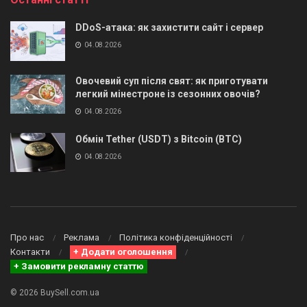
DDoS-атака: як захистити сайт і сервер
04.08.2026
Овочевий суп після свят: як приготувати
легкий мінестроне із сезонних овочів?
04.08.2026
Обмін Tether (USDT) з Bitcoin (BTC)
04.08.2026
Про нас
Реклама
Політика конфіденційності
Контакти
+ Додати оголошення
+ Замовити рекламну статтю
© 2026 BuySell.com.ua