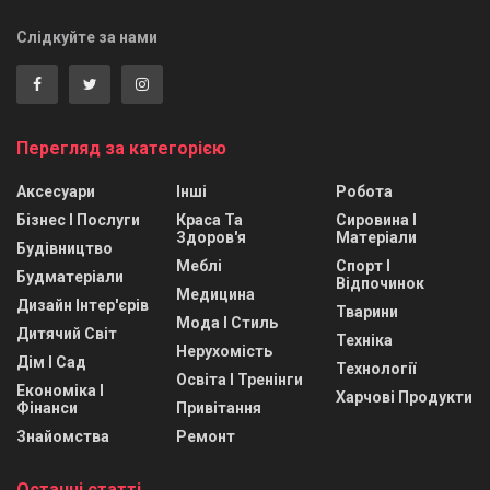
Слідкуйте за нами
Перегляд за категорією
Аксесуари
Інші
Робота
Бізнес І Послуги
Краса Та
Сировина І
Здоров'я
Матеріали
Будівництво
Меблі
Спорт І
Будматеріали
Відпочинок
Медицина
Дизайн Інтер'єрів
Тварини
Мода І Стиль
Дитячий Світ
Техніка
Нерухомість
Дім І Сад
Технології
Освіта І Тренінги
Економіка І
Харчові Продукти
Фінанси
Привітання
Знайомства
Ремонт
Останні статті