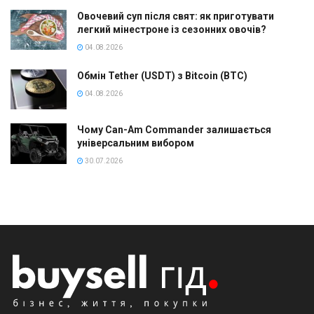
Овочевий суп після свят: як приготувати
легкий мінестроне із сезонних овочів?
04.08.2026
Обмін Tether (USDT) з Bitcoin (BTC)
04.08.2026
Чому Can-Am Commander залишається
універсальним вибором
30.07.2026