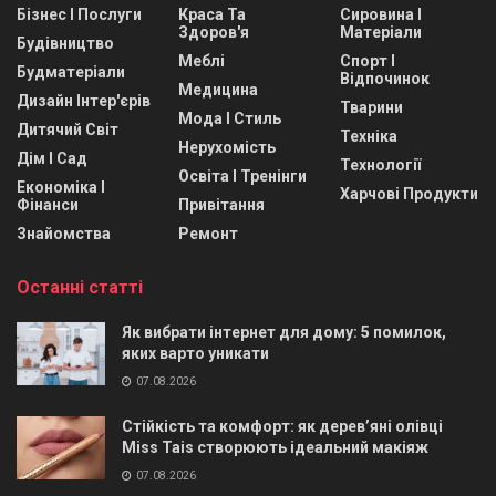
Бізнес І Послуги
Краса Та
Сировина І
Здоров'я
Матеріали
Будівництво
Меблі
Спорт І
Будматеріали
Відпочинок
Медицина
Дизайн Інтер'єрів
Тварини
Мода І Стиль
Дитячий Світ
Техніка
Нерухомість
Дім І Сад
Технології
Освіта І Тренінги
Економіка І
Харчові Продукти
Фінанси
Привітання
Знайомства
Ремонт
Останні статті
Як вибрати інтернет для дому: 5 помилок,
яких варто уникати
07.08.2026
Стійкість та комфорт: як дерев’яні олівці
Miss Tais створюють ідеальний макіяж
07.08.2026