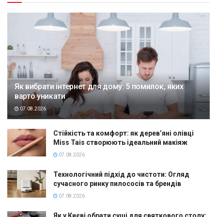
Як вибрати інтернет для дому: 5 помилок, яких
варто уникати
07.08.2026
Стійкість та комфорт: як дерев’яні олівці
Miss Tais створюють ідеальний макіяж
07.08.2026
Технологічний підхід до чистоти: Огляд
сучасного ринку пилососів та брендів
07.08.2026
Як у Києві обрати суші для святкового столу: