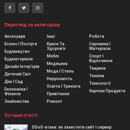
Перегляд за категорією
Аксесуари
Інші
Робота
Бізнес І Послуги
Краса Та
Сировина І
Здоров'я
Матеріали
Будівництво
Меблі
Спорт І
Будматеріали
Відпочинок
Медицина
Дизайн Інтер'єрів
Тварини
Мода І Стиль
Дитячий Світ
Техніка
Нерухомість
Дім І Сад
Технології
Освіта І Тренінги
Економіка І
Харчові Продукти
Фінанси
Привітання
Знайомства
Ремонт
Останні статті
DDoS-атака: як захистити сайт і сервер