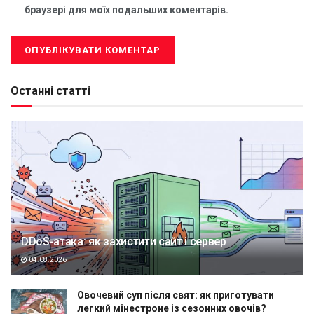
браузері для моїх подальших коментарів.
Останні статті
DDoS-атака: як захистити сайт і сервер
04.08.2026
Овочевий суп після свят: як приготувати
легкий мінестроне із сезонних овочів?