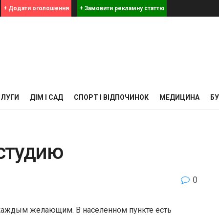
+ Додати оголошення
+ Замовити рекламну статтю
СЛУГИ
ДІМ І САД
СПОРТ І ВІДПОЧИНОК
МЕДИЦИНА
Б
студию
0
каждым желающим. В населенном пункте есть