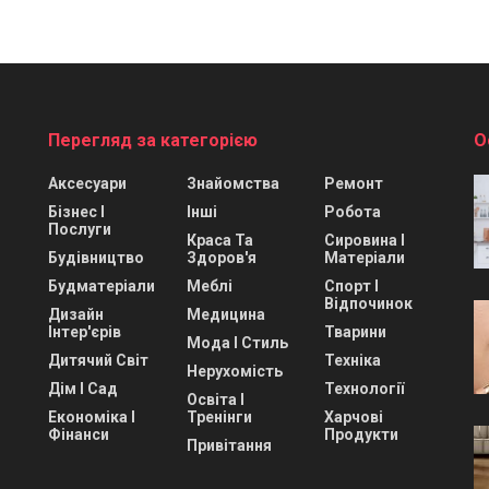
Перегляд за категорією
О
Аксесуари
Знайомства
Ремонт
Бізнес І
Інші
Робота
Послуги
Краса Та
Сировина І
Будівництво
Здоров'я
Матеріали
Будматеріали
Меблі
Спорт І
Відпочинок
Дизайн
Медицина
Інтер'єрів
Тварини
Мода І Стиль
Дитячий Світ
Техніка
Нерухомість
Дім І Сад
Технології
Освіта І
Економіка І
Тренінги
Харчові
Фінанси
Продукти
Привітання