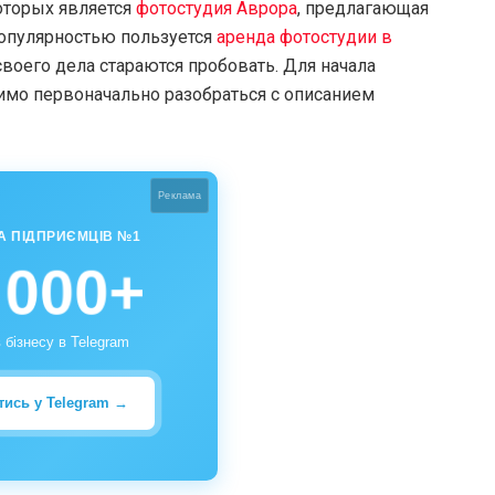
оторых является
фотостудия Аврора
, предлагающая
популярностью пользуется
аренда фотостудии в
воего дела стараются пробовать. Для начала
имо первоначально разобраться с описанием
Реклама
А ПІДПРИЄМЦІВ №1
 000+
 бізнесу в Telegram
тись у Telegram →