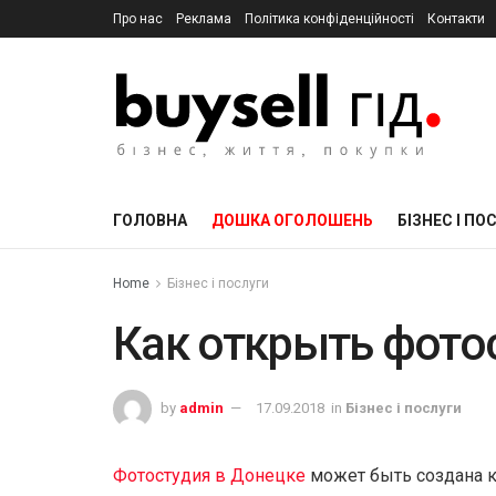
Про нас
Реклама
Політика конфіденційності
Контакти
ГОЛОВНА
ДОШКА ОГОЛОШЕНЬ
БІЗНЕС І ПО
Home
Бізнес і послуги
Как открыть фото
by
admin
17.09.2018
in
Бізнес і послуги
Фотостудия в Донецке
может быть создана 