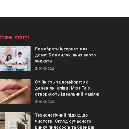
станні статті
Як вибрати інтернет для
дому: 5 помилок, яких варто
уникати
07.08.2026
Стійкість та комфорт: як
дерев’яні олівці Miss Tais
створюють ідеальний макіяж
07.08.2026
Технологічний підхід до
чистоти: Огляд сучасного
ринку пилососів та брендів