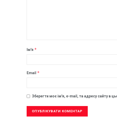
*
Ім'я
*
Email
Зберегти моє ім'я, e-mail, та адресу сайту в 