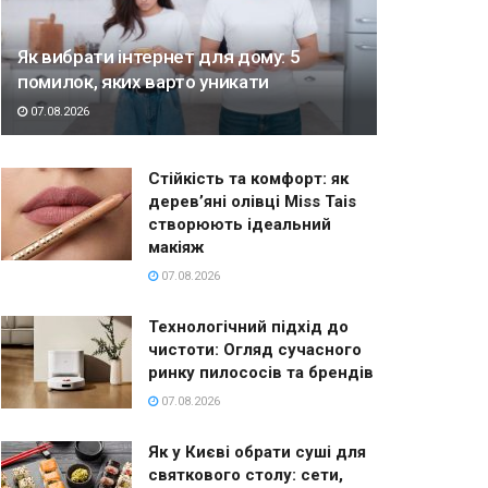
Як вибрати інтернет для дому: 5
помилок, яких варто уникати
07.08.2026
Стійкість та комфорт: як
дерев’яні олівці Miss Tais
створюють ідеальний
макіяж
07.08.2026
Технологічний підхід до
чистоти: Огляд сучасного
ринку пилососів та брендів
07.08.2026
Як у Києві обрати суші для
святкового столу: сети,