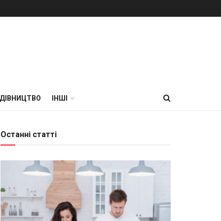
УДІВНИЦТВО
ІНШІ
Останні статті