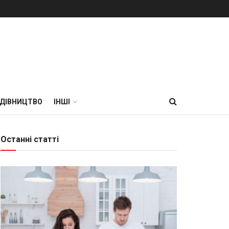
УДІВНИЦТВО
ІНШІ
Останні статті