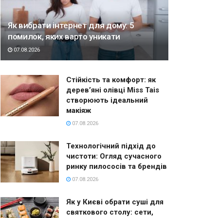
Як вибрати інтернет для дому: 5
помилок, яких варто уникати
07.08.2026
Стійкість та комфорт: як
дерев’яні олівці Miss Tais
створюють ідеальний
макіяж
07.08.2026
Технологічний підхід до
чистоти: Огляд сучасного
ринку пилососів та брендів
07.08.2026
Як у Києві обрати суші для
святкового столу: сети,