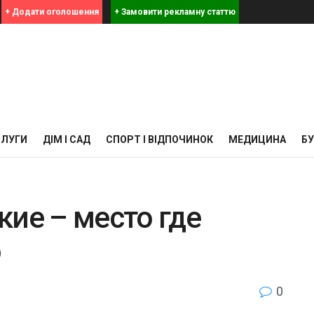
+ Додати оголошення
+ Замовити рекламну статтю
СЛУГИ
ДІМ І САД
СПОРТ І ВІДПОЧИНОК
МЕДИЦИНА
Б
кие – место где
о
0