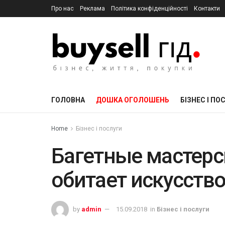
Про нас
Реклама
Політика конфіденційності
Контакти
ГОЛОВНА
ДОШКА ОГОЛОШЕНЬ
БІЗНЕС І ПО
Home
Бізнес і послуги
Багетные мастерс
обитает искусств
by
admin
15.09.2018
in
Бізнес і послуги