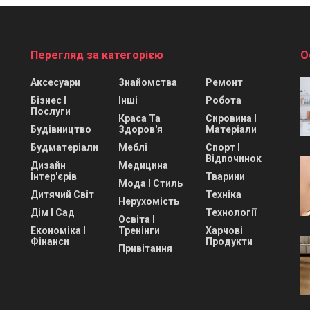
Перегляд за категорією
О
Аксесуари
Знайомства
Ремонт
Бізнес І
Інші
Робота
Послуги
Краса Та
Сировина І
Будівництво
Здоров'я
Матеріали
Будматеріали
Меблі
Спорт І
Відпочинок
Дизайн
Медицина
Інтер'єрів
Тварини
Мода І Стиль
Дитячий Світ
Техніка
Нерухомість
Дім І Сад
Технології
Освіта І
Економіка І
Тренінги
Харчові
Фінанси
Продукти
Привітання