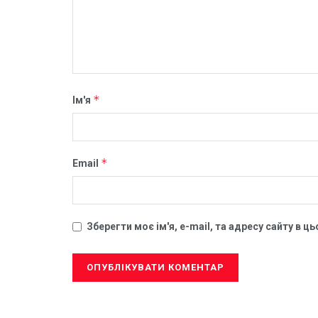
*
Ім'я
*
Email
Зберегти моє ім'я, e-mail, та адресу сайту в 