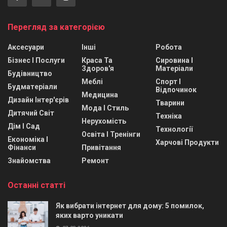
Перегляд за категорією
Аксесуари
Інші
Робота
Бізнес І Послуги
Краса Та
Сировина І
Здоров'я
Матеріали
Будівництво
Меблі
Спорт І
Будматеріали
Відпочинок
Медицина
Дизайн Інтер'єрів
Тварини
Мода І Стиль
Дитячий Світ
Техніка
Нерухомість
Дім І Сад
Технології
Освіта І Тренінги
Економіка І
Харчові Продукти
Фінанси
Привітання
Знайомства
Ремонт
Останні статті
Як вибрати інтернет для дому: 5 помилок,
яких варто уникати