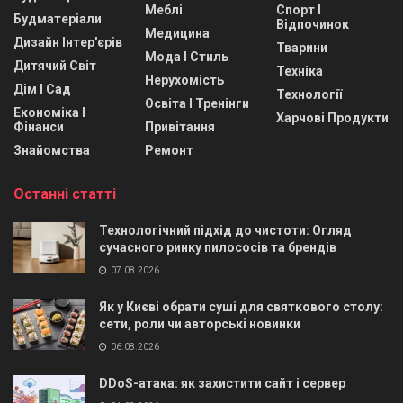
Меблі
Спорт І
Будматеріали
Відпочинок
Медицина
Дизайн Інтер'єрів
Тварини
Мода І Стиль
Дитячий Світ
Техніка
Нерухомість
Дім І Сад
Технології
Освіта І Тренінги
Економіка І
Харчові Продукти
Фінанси
Привітання
Знайомства
Ремонт
Останні статті
Технологічний підхід до чистоти: Огляд
сучасного ринку пилососів та брендів
07.08.2026
Як у Києві обрати суші для святкового столу:
сети, роли чи авторські новинки
06.08.2026
DDoS-атака: як захистити сайт і сервер