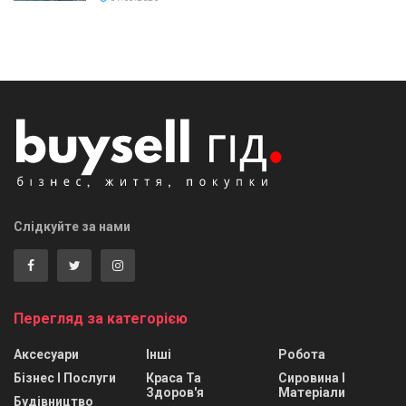
Слідкуйте за нами
Перегляд за категорією
Аксесуари
Інші
Робота
Бізнес І Послуги
Краса Та
Сировина І
Здоров'я
Матеріали
Будівництво