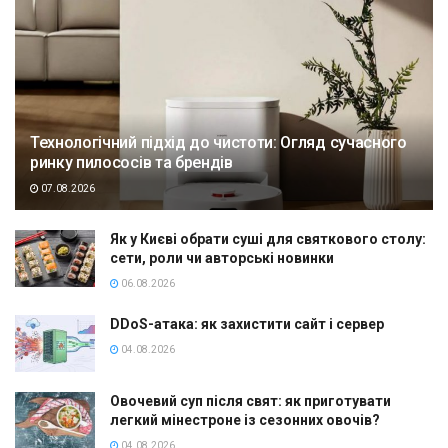
Технологічний підхід до чистоти: Огляд сучасного
ринку пилососів та брендів
07.08.2026
Як у Києві обрати суші для святкового столу:
сети, роли чи авторські новинки
06.08.2026
DDoS-атака: як захистити сайт і сервер
04.08.2026
Овочевий суп після свят: як приготувати
легкий мінестроне із сезонних овочів?
04.08.2026