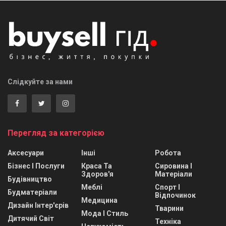
Слідкуйте за нами
Перегляд за категорією
Аксесуари
Інші
Робота
Бізнес І Послуги
Краса Та
Сировина І
Здоров'я
Матеріали
Будівництво
Меблі
Спорт І
Будматеріали
Відпочинок
Медицина
Дизайн Інтер'єрів
Тварини
Мода І Стиль
Дитячий Світ
Техніка