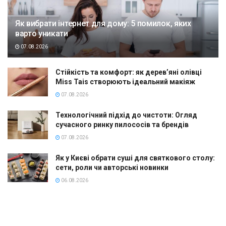
Як вибрати інтернет для дому: 5 помилок, яких
варто уникати
07.08.2026
Стійкість та комфорт: як дерев’яні олівці
Miss Tais створюють ідеальний макіяж
07.08.2026
Технологічний підхід до чистоти: Огляд
сучасного ринку пилососів та брендів
07.08.2026
Як у Києві обрати суші для святкового столу:
сети, роли чи авторські новинки
06.08.2026