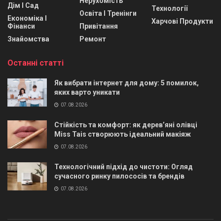
Нерухомість
Дім І Сад
Технології
Освіта І Тренінги
Економіка І
Харчові Продукти
Фінанси
Привітання
Знайомства
Ремонт
Останні статті
Як вибрати інтернет для дому: 5 помилок,
яких варто уникати
07.08.2026
Стійкість та комфорт: як дерев’яні олівці
Miss Tais створюють ідеальний макіяж
07.08.2026
Технологічний підхід до чистоти: Огляд
сучасного ринку пилососів та брендів
07.08.2026