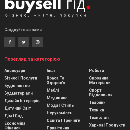
Слідкуйте за нами
Перегляд за категорією
Аксесуари
Інші
Робота
Бізнес І Послуги
Краса Та
Сировина І
Здоров'я
Матеріали
Будівництво
Меблі
Спорт І
Будматеріали
Відпочинок
Медицина
Дизайн Інтер'єрів
Тварини
Мода І Стиль
Дитячий Світ
Техніка
Нерухомість
Дім І Сад
Технології
Освіта І Тренінги
Економіка І
Харчові Продукти
Фінанси
Привітання