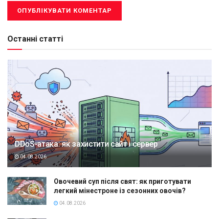
Останні статті
DDoS-атака: як захистити сайт і сервер
04.08.2026
Овочевий суп після свят: як приготувати
легкий мінестроне із сезонних овочів?
04.08.2026