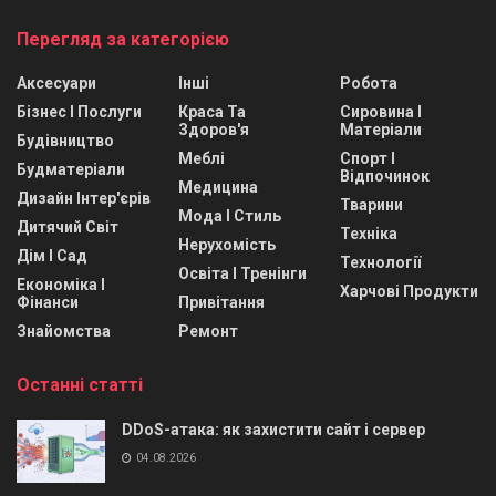
Перегляд за категорією
Аксесуари
Інші
Робота
Бізнес І Послуги
Краса Та
Сировина І
Здоров'я
Матеріали
Будівництво
Меблі
Спорт І
Будматеріали
Відпочинок
Медицина
Дизайн Інтер'єрів
Тварини
Мода І Стиль
Дитячий Світ
Техніка
Нерухомість
Дім І Сад
Технології
Освіта І Тренінги
Економіка І
Харчові Продукти
Фінанси
Привітання
Знайомства
Ремонт
Останні статті
DDoS-атака: як захистити сайт і сервер
04.08.2026