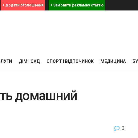
+ Додати оголошення
+ Замовити рекламну статтю
СЛУГИ
ДІМ І САД
СПОРТ І ВІДПОЧИНОК
МЕДИЦИНА
Б
ать домашний
0