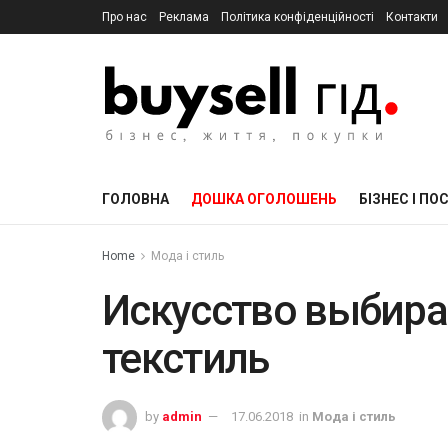
Про нас
Реклама
Політика конфіденційності
Контакти
ГОЛОВНА
ДОШКА ОГОЛОШЕНЬ
БІЗНЕС І ПО
Home
Мода і стиль
Искусство выбир
текстиль
by
admin
17.06.2018
in
Мода і стиль