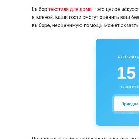
Выбор
текстиля для дома
– это целое искусс
в ванной, ваши гости смогут оценить ваш б
выборе, неоценимую помощь может оказать и
СПІЛЬНОТ
15
власників
Приєдна
Правильный выбор домашнего текстиля, не т