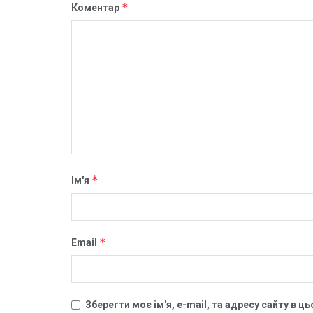
*
Коментар
*
Ім'я
*
Email
Зберегти моє ім'я, e-mail, та адресу сайту в 