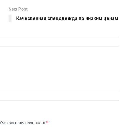
Next Post
Качесвенная спецодежда по низким ценам
*
’язкові поля позначені