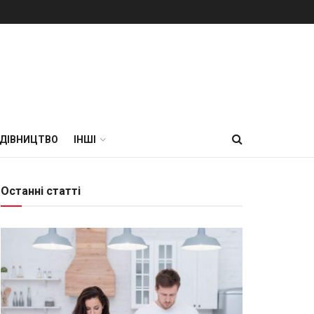
УДІВНИЦТВО
ІНШІ
Останні статті