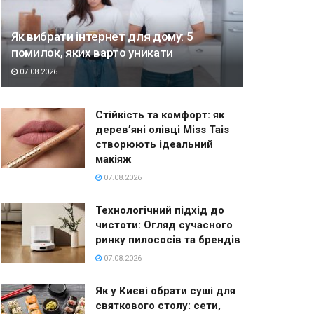
Як вибрати інтернет для дому: 5
помилок, яких варто уникати
07.08.2026
Стійкість та комфорт: як
дерев’яні олівці Miss Tais
створюють ідеальний
макіяж
07.08.2026
Технологічний підхід до
чистоти: Огляд сучасного
ринку пилососів та брендів
07.08.2026
Як у Києві обрати суші для
святкового столу: сети,