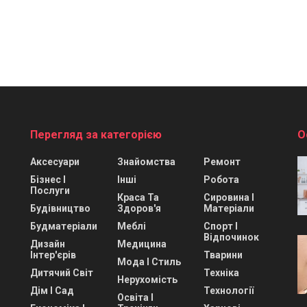
Перегляд за категорією
О
Аксесуари
Знайомства
Ремонт
Бізнес І
Інші
Робота
Послуги
Краса Та
Сировина І
Будівництво
Здоров'я
Матеріали
Будматеріали
Меблі
Спорт І
Відпочинок
Дизайн
Медицина
Інтер'єрів
Тварини
Мода І Стиль
Дитячий Світ
Техніка
Нерухомість
Дім І Сад
Технології
Освіта І