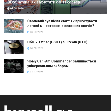
DDoS-атака: як захистити сайт і сервер
04.08.2026
Овочевий суп після свят: як приготувати
легкий мінестроне із сезонних овочів?
04.08.2026
Обмін Tether (USDT) з Bitcoin (BTC)
04.08.2026
Чому Can-Am Commander залишається
універсальним вибором
30.07.2026