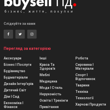
Слідкуйте за нами
Перегляд за категорією
Аксесуари
Інші
Робота
Бізнес І Послуги
Краса Та
Сировина І
Здоров'я
Матеріали
Будівництво
Меблі
Спорт І
Будматеріали
Відпочинок
Медицина
Дизайн Інтер'єрів
Тварини
Мода І Стиль
Дитячий Світ
Техніка
Нерухомість
Дім І Сад
Технології
Освіта І Тренінги
Економіка І
Харчові Продукти
Фінанси
Привітання