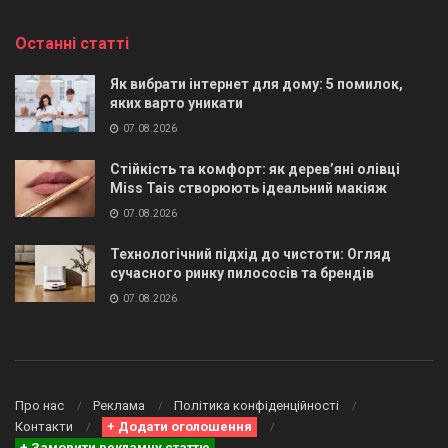
Останні статті
Як вибрати інтернет для дому: 5 помилок,
яких варто уникати
07.08.2026
Стійкість та комфорт: як дерев’яні олівці
Miss Tais створюють ідеальний макіяж
07.08.2026
Технологічний підхід до чистоти: Огляд
сучасного ринку пилососів та брендів
07.08.2026
Про нас
Реклама
Політика конфіденційності
Контакти
+ Додати оголошення
+ Замовити рекламну статтю