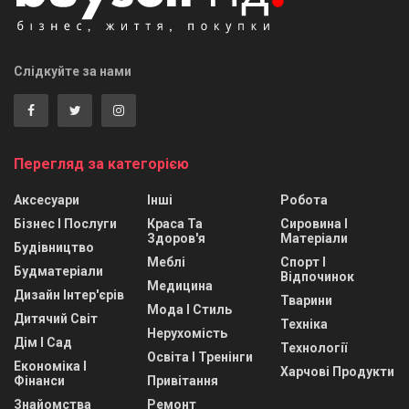
Слідкуйте за нами
Перегляд за категорією
Аксесуари
Інші
Робота
Бізнес І Послуги
Краса Та
Сировина І
Здоров'я
Матеріали
Будівництво
Меблі
Спорт І
Будматеріали
Відпочинок
Медицина
Дизайн Інтер'єрів
Тварини
Мода І Стиль
Дитячий Світ
Техніка
Нерухомість
Дім І Сад
Технології
Освіта І Тренінги
Економіка І
Харчові Продукти
Фінанси
Привітання
Знайомства
Ремонт