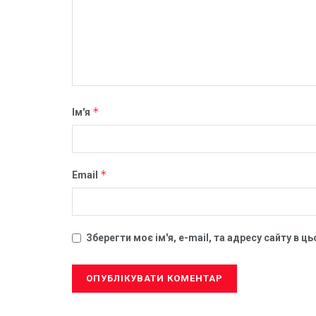
*
Ім'я
*
Email
Зберегти моє ім'я, e-mail, та адресу сайту в 