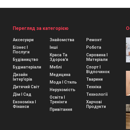
Перегляд за категорією
О
Аксесуари
Знайомства
Ремонт
Бізнес І
Інші
Робота
Послуги
Краса Та
Сировина І
Будівництво
Здоров'я
Матеріали
Будматеріали
Меблі
Спорт І
Відпочинок
Дизайн
Медицина
Інтер'єрів
Тварини
Мода І Стиль
Дитячий Світ
Техніка
Нерухомість
Дім І Сад
Технології
Освіта І
Економіка І
Тренінги
Харчові
Фінанси
Продукти
Привітання