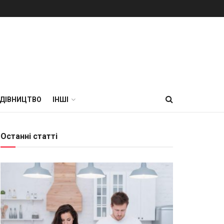
УДІВНИЦТВО
ІНШІ
Останні статті