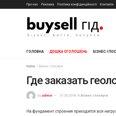
Про нас
Реклама
Політика конфіденційності
Контакти
ГОЛОВНА
ДОШКА ОГОЛОШЕНЬ
БІЗНЕС І ПО
Home
Бізнес і послуги
Где заказать гео
by
admin
31.05.2018
in
Бізнес і послуги
На фундамент строения приходится вся нагр