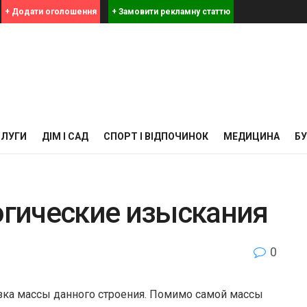
+ Додати оголошення
+ Замовити рекламну статтю
СЛУГИ
ДІМ І САД
СПОРТ І ВІДПОЧИНОК
МЕДИЦИНА
Б
логические изыскания
0
узка массы данного строения. Помимо самой массы