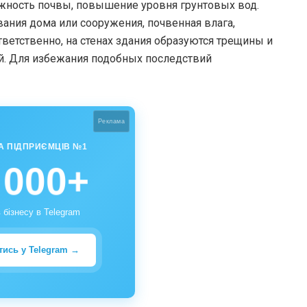
ность почвы, повышение уровня грунтовых вод.
ания дома или сооружения, почвенная влага,
тветственно, на стенах здания образуются трещины и
ей. Для избежания подобных последствий
Реклама
А ПІДПРИЄМЦІВ №1
 000+
 бізнесу в Telegram
тись у Telegram →