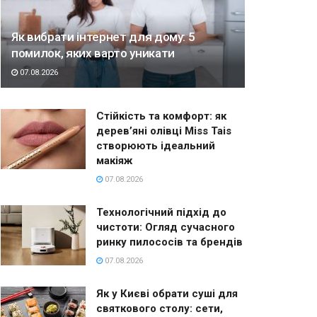
Як вибрати інтернет для дому: 5
помилок, яких варто уникати
07.08.2026
Стійкість та комфорт: як
дерев’яні олівці Miss Tais
створюють ідеальний
макіяж
07.08.2026
Технологічний підхід до
чистоти: Огляд сучасного
ринку пилососів та брендів
07.08.2026
Як у Києві обрати суші для
святкового столу: сети,