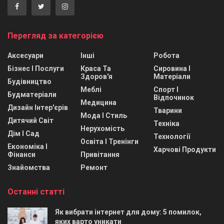
Перегляд за категорією
Аксесуари
Інші
Робота
Бізнес І Послуги
Краса Та
Сировина І
Здоров'я
Матеріали
Будівництво
Меблі
Спорт І
Будматеріали
Відпочинок
Медицина
Дизайн Інтер'єрів
Тварини
Мода І Стиль
Дитячий Світ
Техніка
Нерухомість
Дім І Сад
Технології
Освіта І Тренінги
Економіка І
Харчові Продукти
Фінанси
Привітання
Знайомства
Ремонт
Останні статті
Як вибрати інтернет для дому: 5 помилок,
яких варто уникати