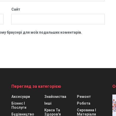
Сайт
цьому браузері для моїх подальших коментарів.
Перегляд за категорією
О
Аксесуари
Знайомства
Ремонт
Бізнес І
Інші
Робота
Послуги
Краса Та
Сировина І
Будівництво
Здоров'я
Матеріали