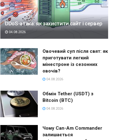
DDoS-атака: як захистити сайт і сервер
04.08.2026
Овочевий суп після свят: як
приготувати легкий
мінестроне із сезонних
овочів?
04.08.2026
Обмін Tether (USDT) з
Bitcoin (BTC)
04.08.2026
Чому Can-Am Commander
залишається