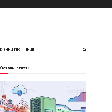
УДІВНИЦТВО
ІНШІ
Останні статті