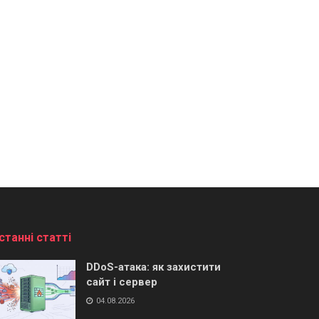
станні статті
DDoS-атака: як захистити
сайт і сервер
04.08.2026