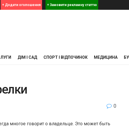
+ Додати оголошення
+ Замовити рекламну статтю
СЛУГИ
ДІМ І САД
СПОРТ І ВІДПОЧИНОК
МЕДИЦИНА
Б
релки
0
егда многое говорит о владельце. Это может быть