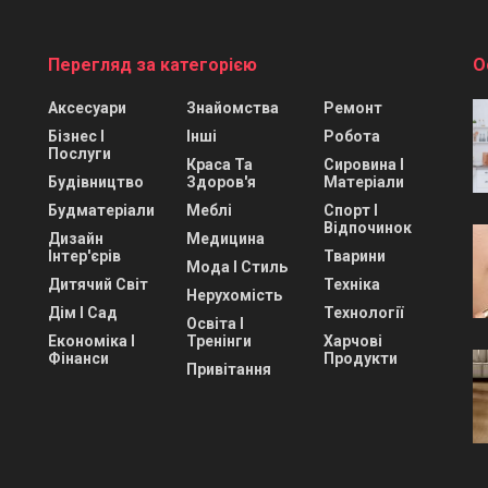
Перегляд за категорією
О
Аксесуари
Знайомства
Ремонт
Бізнес І
Інші
Робота
Послуги
Краса Та
Сировина І
Будівництво
Здоров'я
Матеріали
Будматеріали
Меблі
Спорт І
Відпочинок
Дизайн
Медицина
Інтер'єрів
Тварини
Мода І Стиль
Дитячий Світ
Техніка
Нерухомість
Дім І Сад
Технології
Освіта І
Економіка І
Тренінги
Харчові
Фінанси
Продукти
Привітання