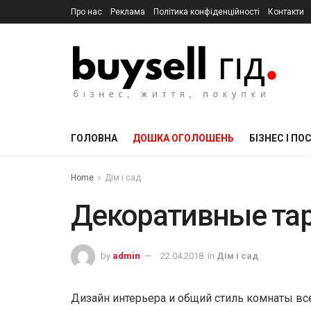
Про нас
Реклама
Політика конфіденційності
Контакти
ГОЛОВНА
ДОШКА ОГОЛОШЕНЬ
БІЗНЕС І ПО
Home
Дім і сад
Декоративные та
by
admin
22.04.2018
in
Дім і сад
Дизайн интерьера и общий стиль комнаты вс