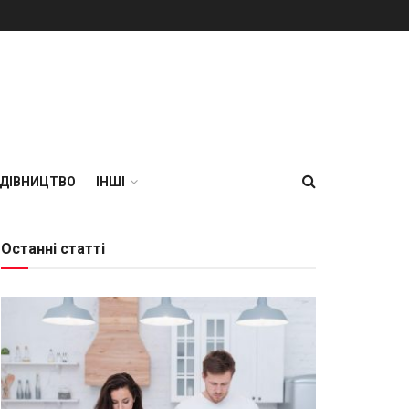
УДІВНИЦТВО
ІНШІ
Останні статті