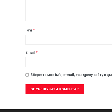
*
Ім'я
*
Email
Зберегти моє ім'я, e-mail, та адресу сайту в 