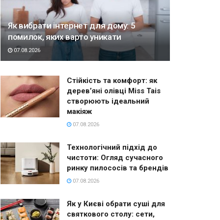
Як вибрати інтернет для дому: 5
помилок, яких варто уникати
07.08.2026
Стійкість та комфорт: як
дерев’яні олівці Miss Tais
створюють ідеальний
макіяж
07.08.2026
Технологічний підхід до
чистоти: Огляд сучасного
ринку пилососів та брендів
07.08.2026
Як у Києві обрати суші для
святкового столу: сети,