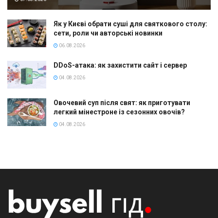
Як у Києві обрати суші для святкового столу:
сети, роли чи авторські новинки
06.08.2026
DDoS-атака: як захистити сайт і сервер
04.08.2026
Овочевий суп після свят: як приготувати
легкий мінестроне із сезонних овочів?
04.08.2026