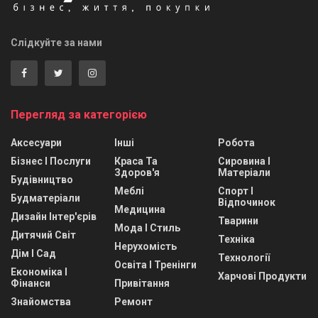
Слідкуйте за нами
Перегляд за категорією
Аксесуари
Інші
Робота
Бізнес І Послуги
Краса Та
Сировина І
Здоров'я
Матеріали
Будівництво
Меблі
Спорт І
Будматеріали
Відпочинок
Медицина
Дизайн Інтер'єрів
Тварини
Мода І Стиль
Дитячий Світ
Техніка
Нерухомість
Дім І Сад
Технології
Освіта І Тренінги
Економіка І
Харчові Продукти
Фінанси
Привітання
Знайомства
Ремонт