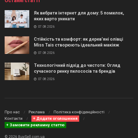
Останні статті
Як вибрати інтернет для дому: 5 помилок,
яких варто уникати
07.08.2026
Стійкість та комфорт: як дерев’яні олівці
Miss Tais створюють ідеальний макіяж
07.08.2026
Технологічний підхід до чистоти: Огляд
сучасного ринку пилососів та брендів
07.08.2026
Про нас
Реклама
Політика конфіденційності
Контакти
+ Додати оголошення
+ Замовити рекламну статтю
© 2026 BuySell.com.ua