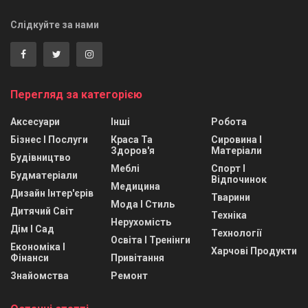
Слідкуйте за нами
Перегляд за категорією
Аксесуари
Інші
Робота
Бізнес І Послуги
Краса Та
Сировина І
Здоров'я
Матеріали
Будівництво
Меблі
Спорт І
Будматеріали
Відпочинок
Медицина
Дизайн Інтер'єрів
Тварини
Мода І Стиль
Дитячий Світ
Техніка
Нерухомість
Дім І Сад
Технології
Освіта І Тренінги
Економіка І
Харчові Продукти
Фінанси
Привітання
Знайомства
Ремонт