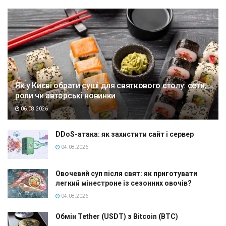
Як у Києві обрати суші для святкового столу: сети,
роли чи авторські новинки
06.08.2026
DDoS-атака: як захистити сайт і сервер
04.08.2026
Овочевий суп після свят: як приготувати
легкий мінестроне із сезонних овочів?
04.08.2026
Обмін Tether (USDT) з Bitcoin (BTC)