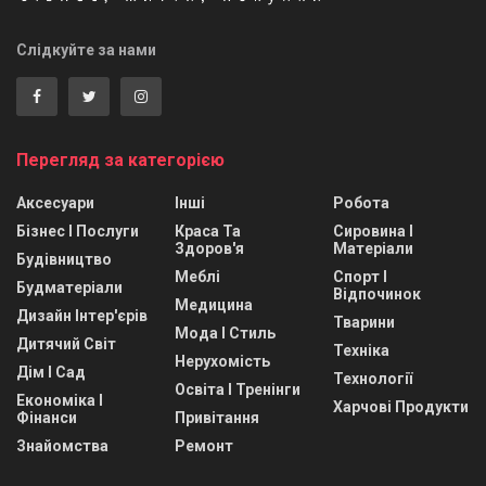
Слідкуйте за нами
Перегляд за категорією
Аксесуари
Інші
Робота
Бізнес І Послуги
Краса Та
Сировина І
Здоров'я
Матеріали
Будівництво
Меблі
Спорт І
Будматеріали
Відпочинок
Медицина
Дизайн Інтер'єрів
Тварини
Мода І Стиль
Дитячий Світ
Техніка
Нерухомість
Дім І Сад
Технології
Освіта І Тренінги
Економіка І
Харчові Продукти
Фінанси
Привітання
Знайомства
Ремонт