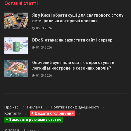
Останні статті
Як у Києві обрати суші для святкового столу:
сети, роли чи авторські новинки
06.08.2026
DDoS-атака: як захистити сайт і сервер
04.08.2026
Овочевий суп після свят: як приготувати
легкий мінестроне із сезонних овочів?
04.08.2026
Про нас
Реклама
Політика конфіденційності
Контакти
+ Додати оголошення
+ Замовити рекламну статтю
© 2026 BuySell.com.ua