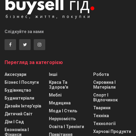
Слідкуйте за нами
Перегляд за категорією
Аксесуари
Інші
Робота
Бізнес І Послуги
Краса Та
Сировина І
Здоров'я
Матеріали
Будівництво
Меблі
Спорт І
Будматеріали
Відпочинок
Медицина
Дизайн Інтер'єрів
Тварини
Мода І Стиль
Дитячий Світ
Техніка
Нерухомість
Дім І Сад
Технології
Освіта І Тренінги
Економіка І
Харчові Продукти
Фінанси
Привітання