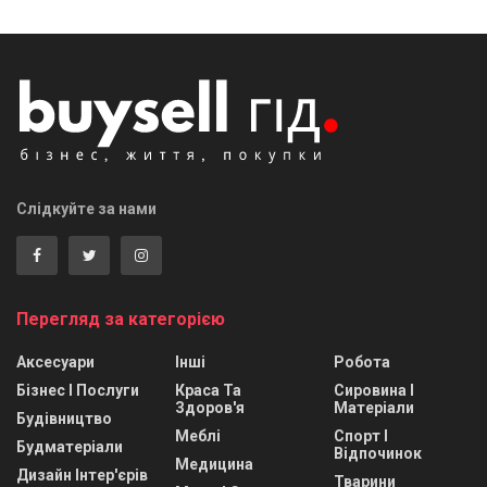
Слідкуйте за нами
Перегляд за категорією
Аксесуари
Інші
Робота
Бізнес І Послуги
Краса Та
Сировина І
Здоров'я
Матеріали
Будівництво
Меблі
Спорт І
Будматеріали
Відпочинок
Медицина
Дизайн Інтер'єрів
Тварини