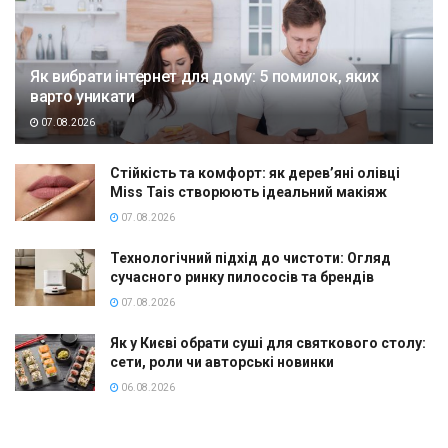
Як вибрати інтернет для дому: 5 помилок, яких
варто уникати
07.08.2026
Стійкість та комфорт: як дерев’яні олівці
Miss Tais створюють ідеальний макіяж
07.08.2026
Технологічний підхід до чистоти: Огляд
сучасного ринку пилососів та брендів
07.08.2026
Як у Києві обрати суші для святкового столу:
сети, роли чи авторські новинки
06.08.2026