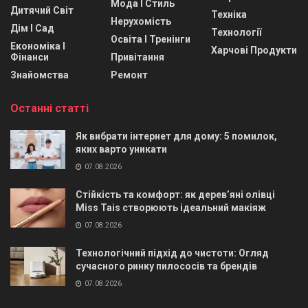
Мода І Стиль
Дитячий Світ
Техніка
Нерухомість
Дім І Сад
Технології
Освіта І Тренінги
Економіка І
Харчові Продукти
Фінанси
Привітання
Знайомства
Ремонт
Останні статті
Як вибрати інтернет для дому: 5 помилок,
яких варто уникати
07.08.2026
Стійкість та комфорт: як дерев’яні олівці
Miss Tais створюють ідеальний макіяж
07.08.2026
Технологічний підхід до чистоти: Огляд
сучасного ринку пилососів та брендів
07.08.2026