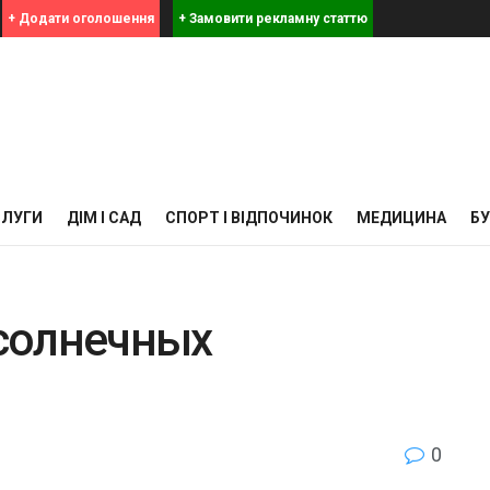
+ Додати оголошення
+ Замовити рекламну статтю
СЛУГИ
ДІМ І САД
СПОРТ І ВІДПОЧИНОК
МЕДИЦИНА
Б
солнечных
0