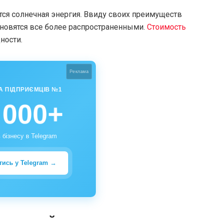
ся солнечная энергия. Ввиду своих преимуществ
новятся все более распространенными.
Стоимость
ности.
Реклама
А ПІДПРИЄМЦІВ №1
 000+
 бізнесу в Telegram
тись у Telegram →