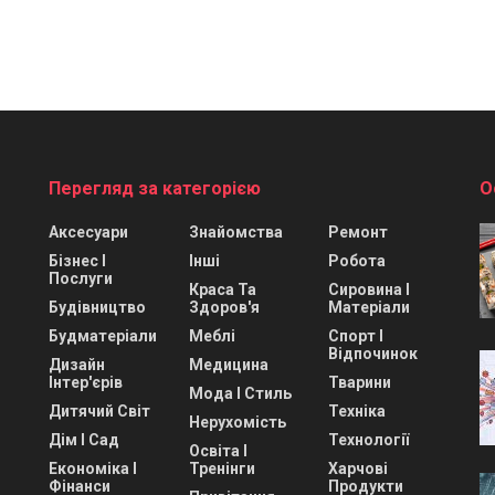
Перегляд за категорією
О
Аксесуари
Знайомства
Ремонт
Бізнес І
Інші
Робота
Послуги
Краса Та
Сировина І
Будівництво
Здоров'я
Матеріали
Будматеріали
Меблі
Спорт І
Відпочинок
Дизайн
Медицина
Інтер'єрів
Тварини
Мода І Стиль
Дитячий Світ
Техніка
Нерухомість
Дім І Сад
Технології
Освіта І
Економіка І
Тренінги
Харчові
Фінанси
Продукти