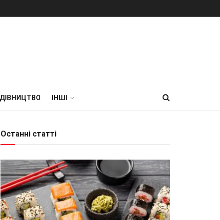
УДІВНИЦТВО
ІНШІ
Останні статті