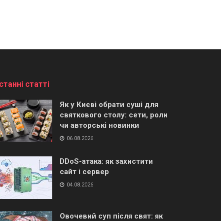
станні статті
Як у Києві обрати суші для
святкового столу: сети, роли
чи авторські новинки
06.08.2026
DDoS-атака: як захистити
сайт і сервер
04.08.2026
Овочевий суп після свят: як