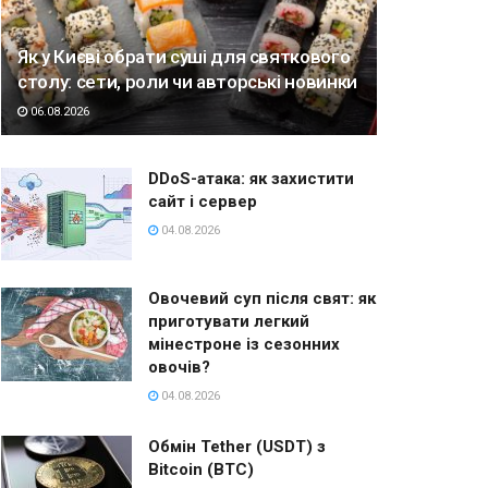
Як у Києві обрати суші для святкового
столу: сети, роли чи авторські новинки
06.08.2026
DDoS-атака: як захистити
сайт і сервер
04.08.2026
Овочевий суп після свят: як
приготувати легкий
мінестроне із сезонних
овочів?
04.08.2026
Обмін Tether (USDT) з
Bitcoin (BTC)