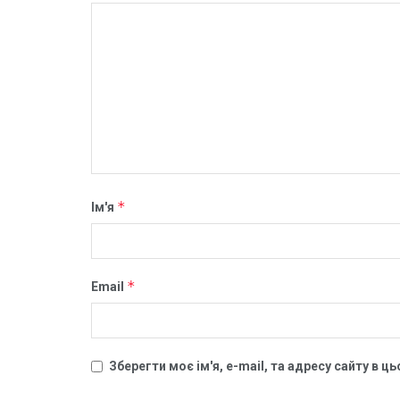
*
Ім'я
*
Email
Зберегти моє ім'я, e-mail, та адресу сайту в 