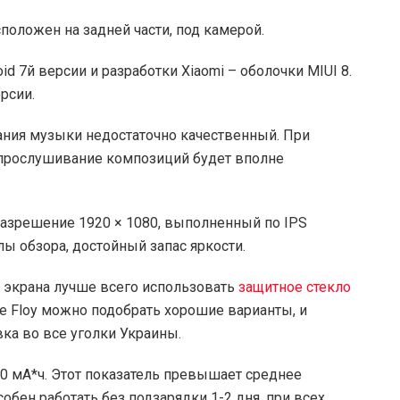
положен на задней части, под камерой.
d 7й версии и разработки Xiaomi – оболочки MIUI 8.
рсии.
ания музыки недостаточно качественный. При
 прослушивание композиций будет вполне
 разрешение 1920 × 1080, выполненный по IPS
лы обзора, достойный запас яркости.
о экрана лучше всего использовать
защитное стекло
е Floy можно подобрать хорошие варианты, и
вка во все уголки Украины.
0 мА*ч. Этот показатель превышает среднее
обен работать без подзарядки 1-2 дня, при всех