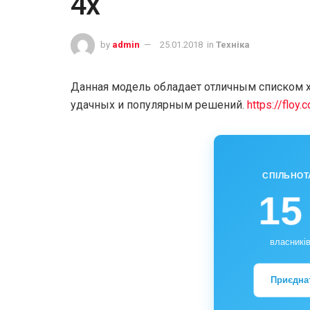
4x
by
admin
25.01.2018
in
Техніка
Данная модель обладает отличным списком х
удачных и популярным решений.
https://floy
СПІЛЬНОТ
15
власників
Приєдна