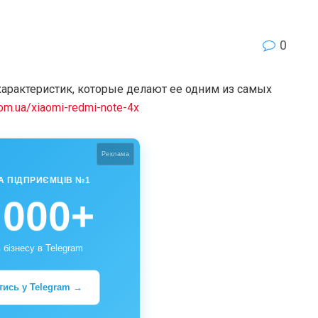
0
арактеристик, которые делают ее одним из самых
.com.ua/xiaomi-redmi-note-4x
Реклама
А ПІДПРИЄМЦІВ №1
 000+
 бізнесу в Telegram
тись у Telegram →