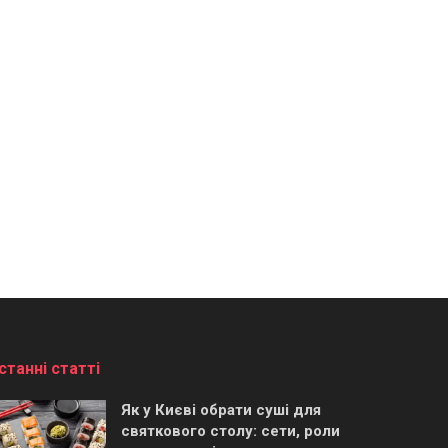
станні статті
Як у Києві обрати суші для
святкового столу: сети, роли