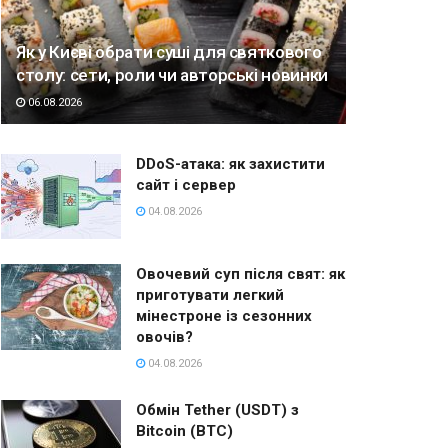
Як у Києві обрати суші для святкового
столу: сети, роли чи авторські новинки
06.08.2026
DDoS-атака: як захистити
сайт і сервер
04.08.2026
Овочевий суп після свят: як
приготувати легкий
мінестроне із сезонних
овочів?
04.08.2026
Обмін Tether (USDT) з
Bitcoin (BTC)