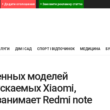
+ Додати оголошення
+ Замовити рекламну статтю
СЛУГИ
ДІМ І САД
СПОРТ І ВІДПОЧИНОК
МЕДИЦИНА
Б
енных моделей
скаемых Xiaomi,
занимает Redmi note