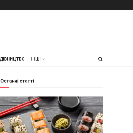
УДІВНИЦТВО
ІНШІ
Останні статті