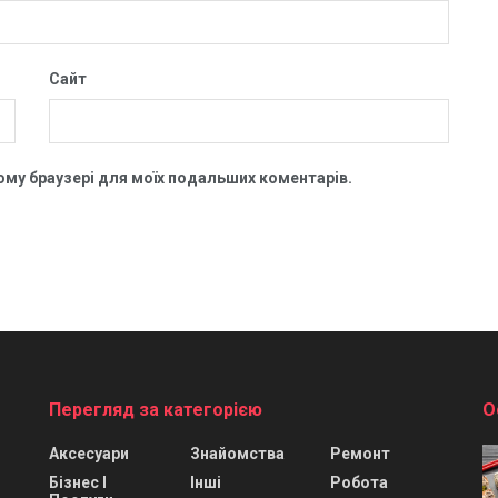
Сайт
цьому браузері для моїх подальших коментарів.
Перегляд за категорією
О
Аксесуари
Знайомства
Ремонт
Бізнес І
Інші
Робота