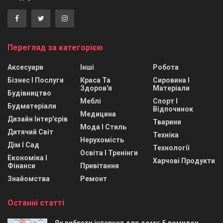
Перегляд за категорією
Аксесуари
Інші
Робота
Бізнес І Послуги
Краса Та
Сировина І
Здоров'я
Матеріали
Будівництво
Меблі
Спорт І
Будматеріали
Відпочинок
Медицина
Дизайн Інтер'єрів
Тварини
Мода І Стиль
Дитячий Світ
Техніка
Нерухомість
Дім І Сад
Технології
Освіта І Тренінги
Економіка І
Харчові Продукти
Фінанси
Привітання
Знайомства
Ремонт
Останні статті