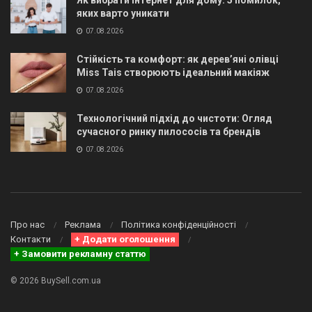
Як вибрати інтернет для дому: 5 помилок,
яких варто уникати
07.08.2026
Стійкість та комфорт: як дерев’яні олівці
Miss Tais створюють ідеальний макіяж
07.08.2026
Технологічний підхід до чистоти: Огляд
сучасного ринку пилососів та брендів
07.08.2026
Про нас
Реклама
Політика конфіденційності
Контакти
+ Додати оголошення
+ Замовити рекламну статтю
© 2026 BuySell.com.ua