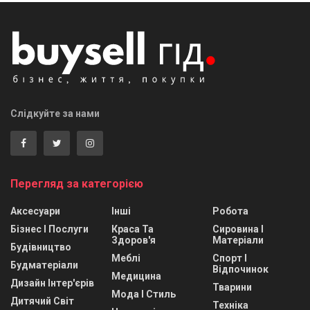
Слідкуйте за нами
Перегляд за категорією
Аксесуари
Інші
Робота
Бізнес І Послуги
Краса Та
Сировина І
Здоров'я
Матеріали
Будівництво
Меблі
Спорт І
Будматеріали
Відпочинок
Медицина
Дизайн Інтер'єрів
Тварини
Мода І Стиль
Дитячий Світ
Техніка