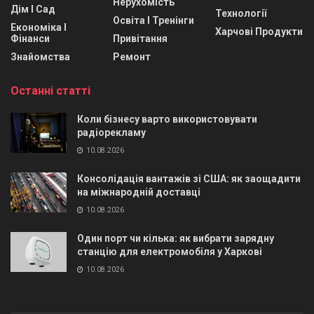
Нерухомість
Дім І Сад
Технології
Освіта І Тренінги
Економіка І
Харчові Продукти
Фінанси
Привітання
Знайомства
Ремонт
Останні статті
Коли бізнесу варто використовувати
радіорекламу
10.08.2026
Консолідація вантажів зі США: як заощадити
на міжнародній доставці
10.08.2026
Один порт чи кілька: як вибрати зарядну
станцію для електромобіля у Харкові
10.08.2026