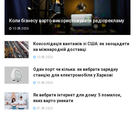
Коли бізнесу варто використовувати радіорекламу
10.08.2026
Консолідація вантажів зі США: як заощадити
на міжнародній доставці
10.08.2026
Один порт чи кілька: як вибрати зарядну
станцію для електромобіля у Харкові
10.08.2026
Як вибрати інтернет для дому: 5 помилок,
яких варто уникати
07.08.2026