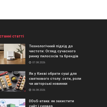
станні статті
Технологічний підхід до
чистоти: Огляд сучасного
ринку пилососів та брендів
07.08.2026
Як у Києві обрати суші для
святкового столу: сети, роли
чи авторські новинки
06.08.2026
DDoS-атака: як захистити
сайт і сервер