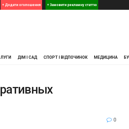
+ Додати оголошення
+ Замовити рекламну статтю
СЛУГИ
ДІМ І САД
СПОРТ І ВІДПОЧИНОК
МЕДИЦИНА
Б
оративных
0