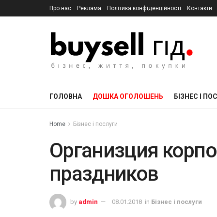
Про нас
Реклама
Політика конфіденційності
Контакти
ГОЛОВНА
ДОШКА ОГОЛОШЕНЬ
БІЗНЕС І ПО
Home
Бізнес і послуги
Организция корп
праздников
by
admin
08.01.2018
in
Бізнес і послуги