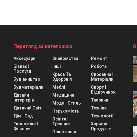
Перегляд за категорією
О
Аксесуари
Знайомства
Ремонт
Бізнес І
Інші
Робота
Послуги
Краса Та
Сировина І
Будівництво
Здоров'я
Матеріали
Будматеріали
Меблі
Спорт І
Відпочинок
Дизайн
Медицина
Інтер'єрів
Тварини
Мода І Стиль
Дитячий Світ
Техніка
Нерухомість
Дім І Сад
Технології
Освіта І
Економіка І
Тренінги
Харчові
Фінанси
Продукти
Привітання