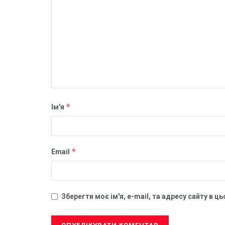
*
Ім'я
*
Email
Зберегти моє ім'я, e-mail, та адресу сайту в 