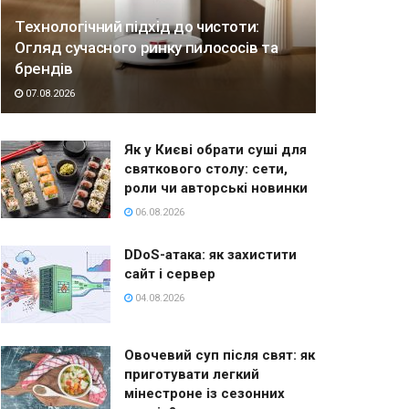
Технологічний підхід до чистоти:
Огляд сучасного ринку пилососів та
брендів
07.08.2026
Як у Києві обрати суші для
святкового столу: сети,
роли чи авторські новинки
06.08.2026
DDoS-атака: як захистити
сайт і сервер
04.08.2026
Овочевий суп після свят: як
приготувати легкий
мінестроне із сезонних