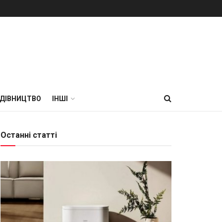
УДІВНИЦТВО
ІНШІ
Останні статті