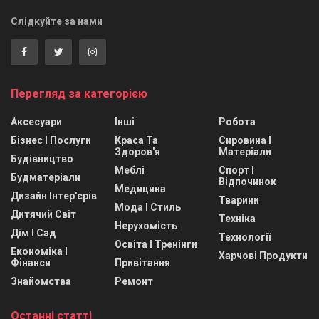
Слідкуйте за нами
Перегляд за категорією
Аксесуари
Інші
Робота
Бізнес І Послуги
Краса Та
Сировина І
Здоров'я
Матеріали
Будівництво
Меблі
Спорт І
Будматеріали
Відпочинок
Медицина
Дизайн Інтер'єрів
Тварини
Мода І Стиль
Дитячий Світ
Техніка
Нерухомість
Дім І Сад
Технології
Освіта І Тренінги
Економіка І
Харчові Продукти
Фінанси
Привітання
Знайомства
Ремонт
Останні статті