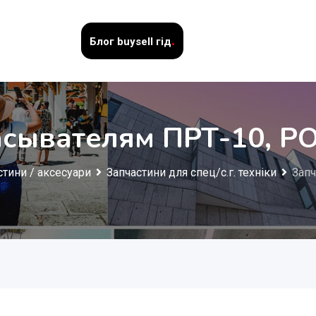
.
Блог
buysell гід
асывателям ПРТ-10, Р
стини / аксесуари
Запчастини для спец/с.г. техніки
Запч