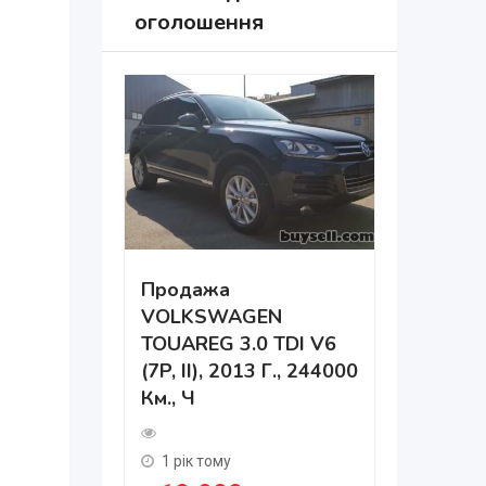
оголошення
Продажа
VOLKSWAGEN
Дніпро 
TOUAREG 3.0 TDI V6
Навчанн
(7P, II), 2013 Г., 244000
Км., Ч
484 пер
2 роки т
₴
75,0
1 рік тому