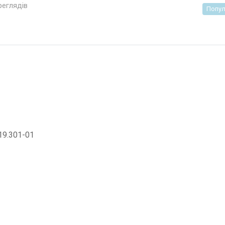
реглядів
Попул
19.301-01