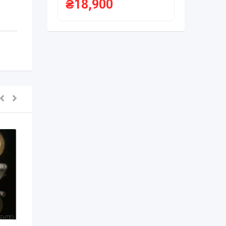
₴
18,900