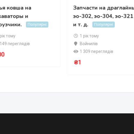
ья ковша на
Запчасти на драглайн
каваторы и
эо-302, эо-304, эо-321
рузчики.
и т. д.
Популярні
Популярні
 рік тому
1 рік тому
 149 переглядів
Войнилів
1 309 переглядів
00
₴
1