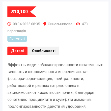
₴
10,100
08.04.2025 08:35
Синельникове
473
переглядів
Популярні
Деталі
Особливості
Эффект в виде: · сбалансированности питательных
веществ и экономичности внесения азота-
фосфора-серы-кальция; · нейтральности,
работающей в разных направлениях в
зависимости от кислотности почвы, благодаря
сочетанию преципитата и сульфата аммония; ·
пролонгированности действия удобрения,