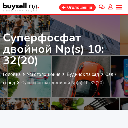
Перейти
Оголошення
до
змісту
Суперфосфат
двойной Np(s) 10:
32(20)
Головна
Усі оголошення
Будинок та сад
Сад /
город
Суперфосфат двойной Np(s) 10: 32(20)