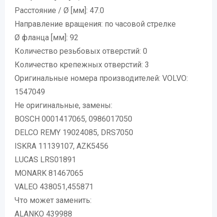
Расстояние / Ø [мм]: 47.0
Направление вращения: по часовой стрелке
Ø фланца [мм]: 92
Количество резьбовых отверстий: 0
Количество крепежных отверстий: 3
Оригинальные номера производителей: VOLVO:
1547049
Не оригинальные, замены:
BOSCH 0001417065, 0986017050
DELCO REMY 19024085, DRS7050
ISKRA 11139107, AZK5456
LUCAS LRS01891
MONARK 81467065
VALEO 438051,455871
Что может заменить:
ALANKO 439988