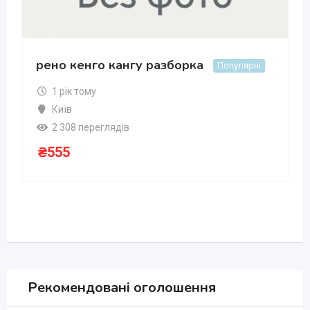
рено кенго кангу разборка
Популярні
1 рік тому
Київ
2 308 переглядів
₴
555
Рекомендовані оголошення