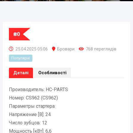
₴
0
25.04.2025 05:06
Бровари
768 переглядів
Популярні
Деталі
Особливості
Производитель: HC-PARTS
Номер: CS962 (CS962)
Параметры стартера:
Напряжение [В]: 24
Число зубцов: 12
Мощность [кВт]: 6,6