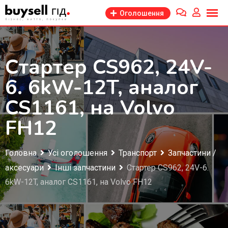
Перейти
Оголошення
до
змісту
Стартер CS962, 24V-
6. 6kW-12T, аналог
CS1161, на Volvo
FH12
Головна
Усі оголошення
Транспорт
Запчастини /
аксесуари
Інші запчастини
Стартер CS962, 24V-6.
6kW-12T, аналог CS1161, на Volvo FH12