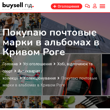
Перейти
Оголошення
до
змісту
Покупаю почтовые
марки в альбомах в
Кривом Роге
Головна
Усі оголошення
Хобі, відпочинок та
спорт
Антикваріат /
колекції
Колекціонування
Покупаю почтовые
марки в альбомах в Кривом Роге