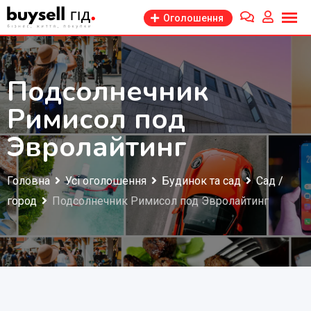
Перейти
Оголошення
до
змісту
Подсолнечник
Римисол под
Эвролайтинг
Головна
Усі оголошення
Будинок та сад
Сад /
город
Подсолнечник Римисол под Эвролайтинг