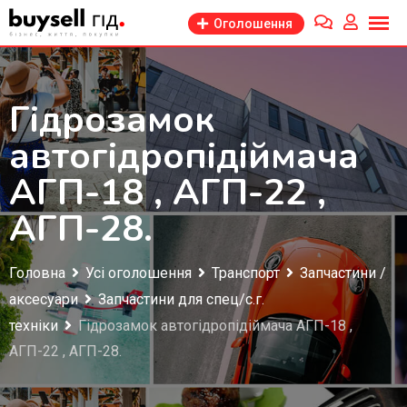
Перейти
Оголошення
до
змісту
Гідрозамок
автогідропідіймача
АГП-18 , АГП-22 ,
АГП-28.
Головна
Усі оголошення
Транспорт
Запчастини /
аксесуари
Запчастини для спец/с.г.
техніки
Гідрозамок автогідропідіймача АГП-18 ,
АГП-22 , АГП-28.