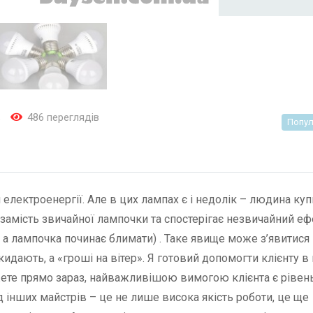
ь
486 переглядів
Попул
лектроенергії. Але в цих лампах є і недолік – людина куп
 замість звичайної лампочки та спостерігає незвичайний еф
а лампочка починає блимати) . Таке явище може з’явитися 
икидають, а «гроші на вітер». Я готовий допомогти клієнту в 
жете прямо зараз, найважливішою вимогою клієнта є рівен
ід інших майстрів – це не лише висока якість роботи, це ще