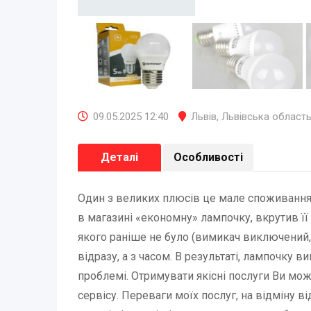
09.05.2025 12:40
Львів
,
Львівська област
Деталі
Особливості
Один з великих плюсів це мале споживання е
в магазині «економну» лампочку, вкрутив її
якого раніше не було (вимикач виключений, 
відразу, а з часом. В результаті, лампочку в
проблемі. Отримувати якісні послуги Ви мо
сервісу. Переваги моїх послуг, на відміну в