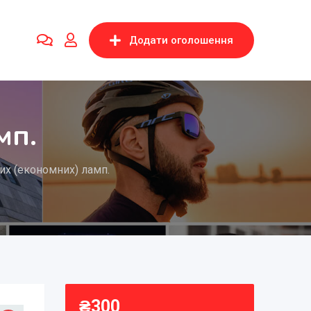
Додати оголошення
мп.
их (економних) ламп.
₴
300