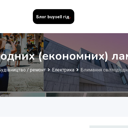
.
Блог
buysell гід
іодних (економних) ла
Будівництво / ремонт
Електрика
Блимання світлодіодн