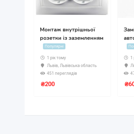
ЗВ та
Монтаж внутрішньої
Зам
розетки із заземленням
авт
ярні
Популярні
По
область
1 рік тому
1
Львів
,
Львівська область
Л
451 переглядів
4
₴
200
₴
6