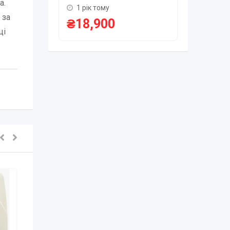
а.
₴
75,0
1 рік тому
 за
₴
18,900
ці