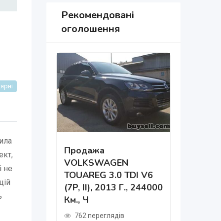
Рекомендовані
оголошення
ярні
ила
Продажа
ект,
VOLKSWAGEN
і не
Дніпро 
TOUAREG 3.0 TDI V6
Навчанн
цій
(7P, II), 2013 Г., 244000
ь
Км., Ч
481 пер
2 роки т
762 переглядів