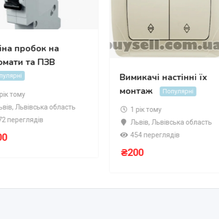
іна пробок на
омати та ПЗВ
Вимикачі настінні їх
пулярні
монтаж
Популярні
 рік тому
ьвів
,
Львівська область
1 рік тому
72 переглядів
Львів
,
Львівська область
454 переглядів
00
₴
200