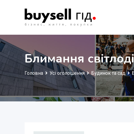
Перейти
до
змісту
Блимання світлод
Головна
Усі оголошення
Будинок та сад