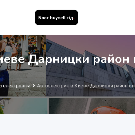
.
Блог
buysell гід
иеве Дарницки район 
а електроніка
Автоэлектрик в Киеве Дарницки район в