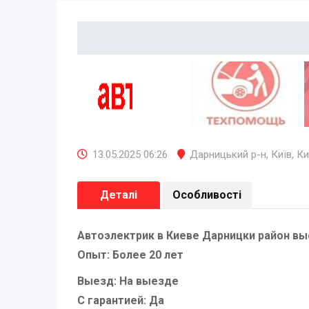
13.05.2025 06:26
Дарницький р-н
,
Київ
,
Ки
Деталі
Особливості
Автоэлектрик в Киеве Дарницки район вы
Опыт: Более 20 лет
Выезд: На выезде
С гарантией: Да