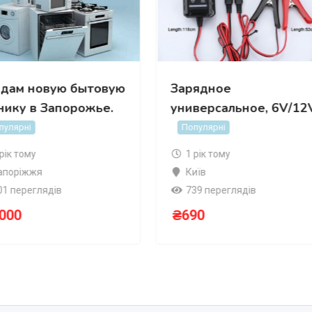
дам новую бытовую
Зарядное
нику в Запорожье.
универсальное, 6V/12V
пулярні
Популярні
 рік тому
1 рік тому
апоріжжя
Київ
01 переглядів
739 переглядів
,000
₴
690