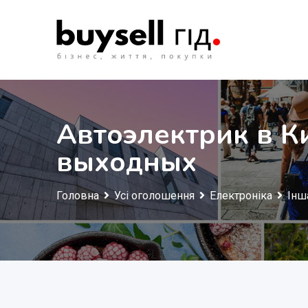
Перейти
до
змісту
Автоэлектрик в К
выходных
Головна
Усі оголошення
Електроніка
Інш