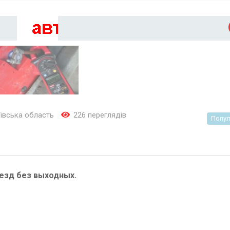
ївська область
226 переглядів
Попул
езд без выходных.