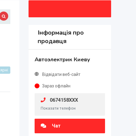
Інформація про
продавця
Автоэлектрик Киеву
ярні
Відвідати веб-сайт
Зараз офлайн
0674158XXX
Показати телефон
Чат