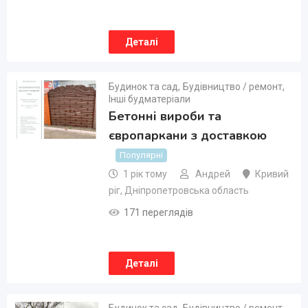
Деталі
Будинок та сад
,
Будівництво / ремонт
,
Інші будматеріали
Бетонні вироби та
європаркани з доставкою
Популярні
1 рік тому
Андрей
Кривий
ріг
,
Дніпропетровська область
171 переглядів
Деталі