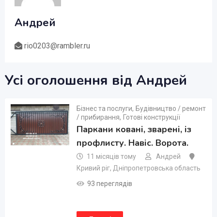
Андрей
rio0203@rambler.ru
Усі оголошення від Андрей
Бізнес та послуги
,
Будівництво / ремонт
/ прибирання
,
Готові конструкції
Паркани ковані, зварені, із
профлисту. Навіс. Ворота.
11 місяців тому
Андрей
Кривий ріг
,
Дніпропетровська область
93 переглядів