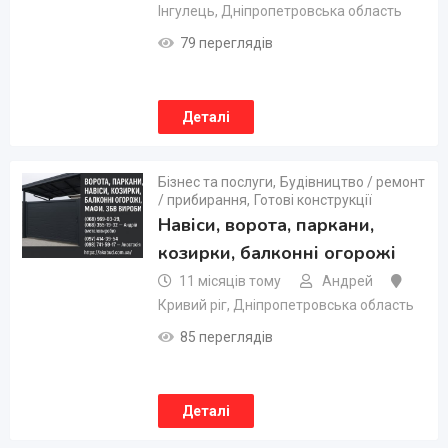
Інгулець
,
Дніпропетровська область
79 переглядів
Деталі
Бізнес та послуги
,
Будівництво / ремонт
/ прибирання
,
Готові конструкції
Навіси, ворота, паркани,
козирки, балконні огорожі
11 місяців тому
Андрей
Кривий ріг
,
Дніпропетровська область
85 переглядів
Деталі