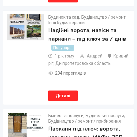
Будинок та сад
,
Будівництво / ремонт
,
Інші будматеріали
Надійні ворота, навіси та
паркани – під ключ за 7 днів
Популярні
1 рік тому
Андрей
Кривий
ріг
,
Дніпропетровська область
234 переглядів
Деталі
Бізнес та послуги
,
Будівельні послуги
,
Будівництво / ремонт / прибирання
Паркани під ключ: ворота,