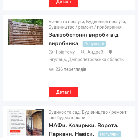
Деталі
Бізнес та послуги
,
Будівельні послуги
,
Будівництво / ремонт / прибирання
Залізобетонні вироби від
виробника
Популярні
1 рік тому
Андрей
Інгулець
,
Дніпропетровська область
236 переглядів
Деталі
Будинок та сад
,
Будівництво / ремонт
,
Інші будматеріали
МАФи. Козирьки. Ворота.
Паркани. Навіси.
Популярні