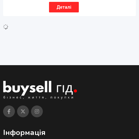
Деталі
Будівельні послуги
Еврозабор купить цена,
бетонный забор цена, забор
из металла цена,
Популярні
1 рік тому
Андрей
Жовті
Води
1 229
переглядів
₴
1
Деталі
Готові конструкції
Автомобильные навесы,