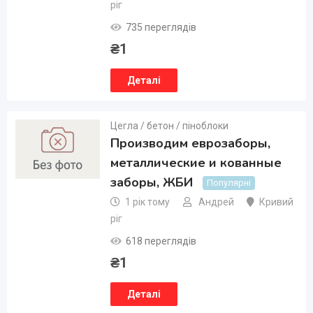
ріг
735 переглядів
₴
1
Деталі
Цегла / бетон / піноблоки
Производим еврозаборы,
металлические и кованные
заборы, ЖБИ
Популярні
1 рік тому
Андрей
Кривий
ріг
618 переглядів
₴
1
Деталі