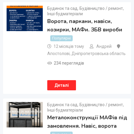
Будинок та сад
,
Будівництво / ремонт
,
Інші будматеріали
Ворота, паркани, навіси,
козирки, МАФи. ЗБВ вироби
Популярні
12 місяців тому
Андрей
Апостолові
,
Дніпропетровська область
234 переглядів
Деталі
Будинок та сад
,
Будівництво / ремонт
,
Інші будматеріали
Металоконструкції МАФів під
замовлення. Навіс, ворота