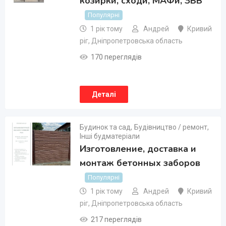
козирки, сходи, МАФи, ЗБВ
Популярні
1 рік тому
Андрей
Кривий
ріг
,
Дніпропетровська область
170 переглядів
Деталі
Будинок та сад
,
Будівництво / ремонт
,
Інші будматеріали
Изготовление, доставка и
монтаж бетонных заборов
Популярні
1 рік тому
Андрей
Кривий
ріг
,
Дніпропетровська область
217 переглядів