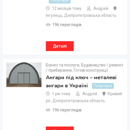
Популярні
12 місяців тому
Андрей
Інгулець
,
Дніпропетровська область
196 переглядів
Деталі
Бізнес та послуги
,
Будівництво / ремонт
/ прибирання
,
Готові конструкції
Ангари під ключ – металеві
ангари в Україні
Популярні
1 рік тому
Андрей
Кривий
ріг
,
Дніпропетровська область
196 переглядів