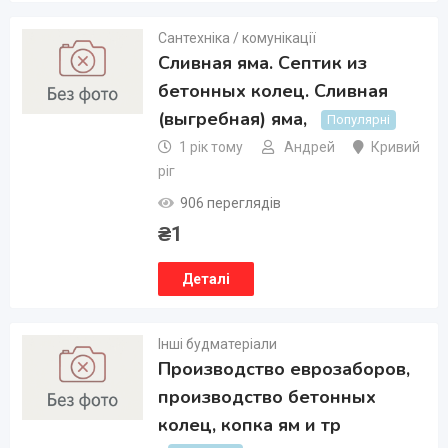
Сантехніка / комунікації
Сливная яма. Септик из
бетонных колец. Cливная
(выгребная) яма,
Популярні
1 рік тому
Андрей
Кривий
ріг
906 переглядів
₴
1
Деталі
Інші будматеріали
Производство еврозаборов,
производство бетонных
колец, копка ям и тр