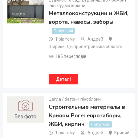
Будинок та сад
,
Будівництво / ремонт
,
Інші будматеріали
Металлоконструкции и ЖБИ,
ворота, навесы, заборы
Популярні
1 рік тому
Андрей
Широке
,
Дніпропетровська область
185 переглядів
Деталі
Цегла / бетон / піноблоки
Строительные материалы в
Кривом Роге: еврозаборы,
ЖБИ, кирпич
Популярні
1 рік тому
Андрей
Кривий