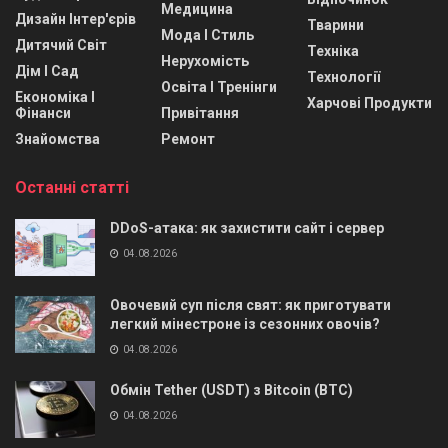
Медицина
Дизайн Інтер'єрів
Тварини
Мода І Стиль
Дитячий Світ
Техніка
Нерухомість
Дім І Сад
Технології
Освіта І Тренінги
Економіка І
Харчові Продукти
Фінанси
Привітання
Знайомства
Ремонт
Останні статті
DDoS-атака: як захистити сайт і сервер
04.08.2026
Овочевий суп після свят: як приготувати
легкий мінестроне із сезонних овочів?
04.08.2026
Обмін Tether (USDT) з Bitcoin (BTC)
04.08.2026