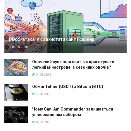
DDoS-атака: як захистити сайт і сервер
04.08.2026
Овочевий суп після свят: як приготувати
легкий мінестроне із сезонних овочів?
04.08.2026
Обмін Tether (USDT) з Bitcoin (BTC)
04.08.2026
Чому Can-Am Commander залишається
універсальним вибором
30.07.2026