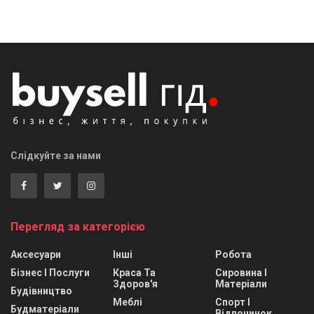
Слідкуйте за нами
Перегляд за категорією
Аксесуари
Інші
Робота
Бізнес І Послуги
Краса Та
Сировина І
Здоров'я
Матеріали
Будівництво
Меблі
Спорт І
Будматеріали
Відпочинок