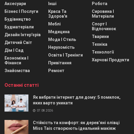
Аксесуари
Інші
Робота
Бізнес І Послуги
Краса Та
Сировина І
Здоров'я
Матеріали
Будівництво
Меблі
Спорт І
Будматеріали
Відпочинок
Медицина
Дизайн Інтер'єрів
Тварини
Мода І Стиль
Дитячий Світ
Техніка
Нерухомість
Дім І Сад
Технології
Освіта І Тренінги
Економіка І
Харчові Продукти
Фінанси
Привітання
Знайомства
Ремонт
Останні статті
Як вибрати інтернет для дому: 5 помилок,
яких варто уникати
07.08.2026
Стійкість та комфорт: як дерев’яні олівці
Miss Tais створюють ідеальний макіяж