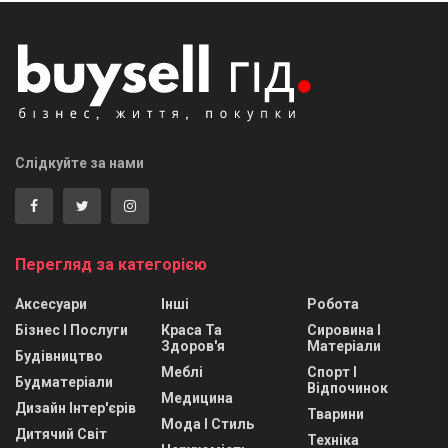
Слідкуйте за нами
Перегляд за категорією
Аксесуари
Інші
Робота
Бізнес І Послуги
Краса Та
Сировина І
Здоров'я
Матеріали
Будівництво
Меблі
Спорт І
Будматеріали
Відпочинок
Медицина
Дизайн Інтер'єрів
Тварини
Мода І Стиль
Дитячий Світ
Техніка