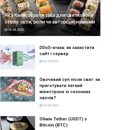
Як у Києві обрати суші для святкового
столу: сети, роли чи авторські новинки
06.08.2026
DDoS-атака: як захистити
сайт і сервер
04.08.2026
Овочевий суп після свят: як
приготувати легкий
мінестроне із сезонних
овочів?
04.08.2026
Обмін Tether (USDT) з
Bitcoin (BTC)