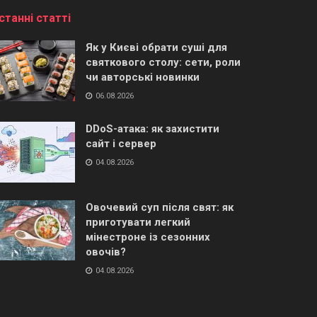
станні статті
Як у Києві обрати суші для
святкового столу: сети, роли
чи авторські новинки
06.08.2026
DDoS-атака: як захистити
сайт і сервер
04.08.2026
Овочевий суп після свят: як
приготувати легкий
мінестроне із сезонних
овочів?
04.08.2026