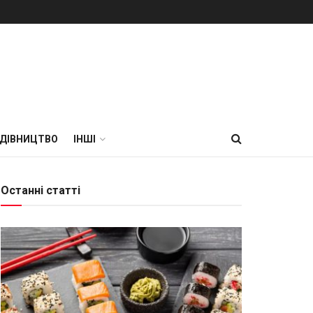
УДІВНИЦТВО
ІНШІ
Останні статті