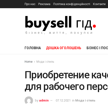
Про нас
Реклама
Політика конфіденційності
Контакти
ГОЛОВНА
ДОШКА ОГОЛОШЕНЬ
БІЗНЕС І ПО
Home
Мода і стиль
Приобретение кач
для рабочего пер
by
admin
07.12.2021
in
Мода і стиль