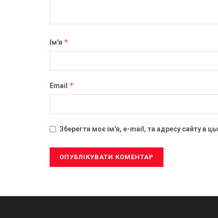
*
Ім'я
*
Email
Зберегти моє ім'я, e-mail, та адресу сайту в 