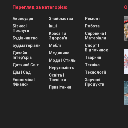
Перегляд за категорією
О
Аксесуари
Знайомства
Ремонт
Бізнес І
Інші
Робота
Послуги
Краса Та
Сировина І
Будівництво
Здоров'я
Матеріали
Будматеріали
Меблі
Спорт І
Відпочинок
Дизайн
Медицина
Інтер'єрів
Тварини
Мода І Стиль
Дитячий Світ
Техніка
Нерухомість
Дім І Сад
Технології
Освіта І
Економіка І
Тренінги
Харчові
Фінанси
Продукти
Привітання