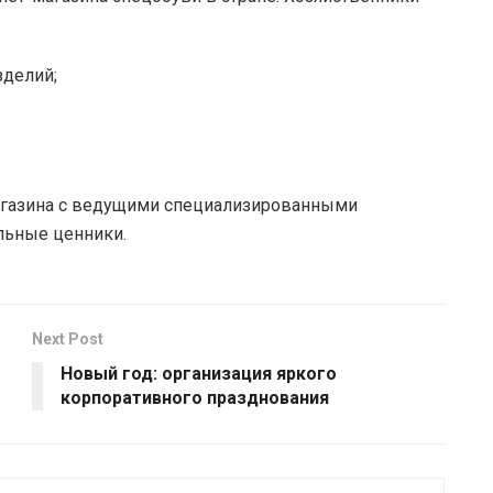
зделий;
агазина с ведущими специализированными
льные ценники.
Next Post
Новый год: организация яркого
корпоративного празднования