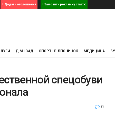
+ Додати оголошення
+ Замовити рекламну статтю
СЛУГИ
ДІМ І САД
СПОРТ І ВІДПОЧИНОК
МЕДИЦИНА
Б
ественной спецобуви
сонала
0