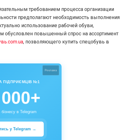
бязательным требованием процесса организации
альности предполагают необходимость выполнения
ктуально использование рабочей обуви,
им обусловлен повышенный спрос на ассортимент
увь.com.ua
, позволяющего купить спецобувь в
Реклама
А ПІДПРИЄМЦІВ №1
 000+
 бізнесу в Telegram
тись у Telegram →