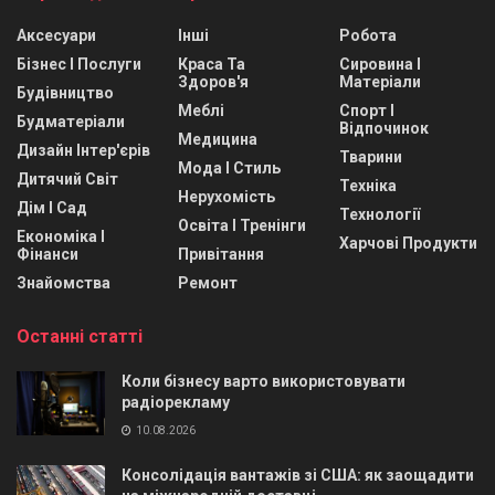
Аксесуари
Інші
Робота
Бізнес І Послуги
Краса Та
Сировина І
Здоров'я
Матеріали
Будівництво
Меблі
Спорт І
Будматеріали
Відпочинок
Медицина
Дизайн Інтер'єрів
Тварини
Мода І Стиль
Дитячий Світ
Техніка
Нерухомість
Дім І Сад
Технології
Освіта І Тренінги
Економіка І
Харчові Продукти
Фінанси
Привітання
Знайомства
Ремонт
Останні статті
Коли бізнесу варто використовувати
радіорекламу
10.08.2026
Консолідація вантажів зі США: як заощадити