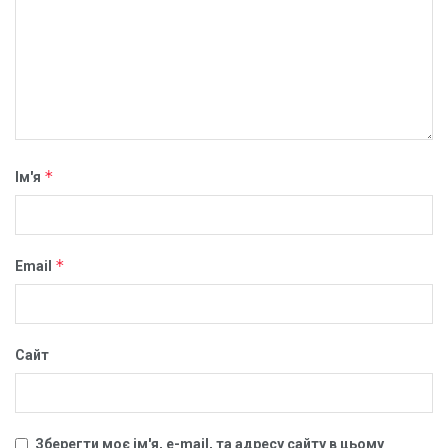
*
Ім'я
*
Email
Сайт
Зберегти моє ім'я, e-mail, та адресу сайту в цьому