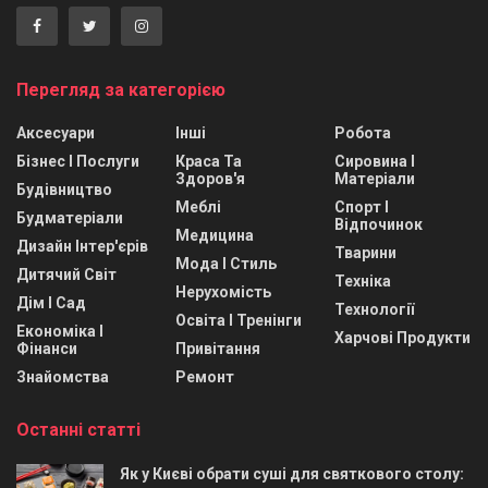
Перегляд за категорією
Аксесуари
Інші
Робота
Бізнес І Послуги
Краса Та
Сировина І
Здоров'я
Матеріали
Будівництво
Меблі
Спорт І
Будматеріали
Відпочинок
Медицина
Дизайн Інтер'єрів
Тварини
Мода І Стиль
Дитячий Світ
Техніка
Нерухомість
Дім І Сад
Технології
Освіта І Тренінги
Економіка І
Харчові Продукти
Фінанси
Привітання
Знайомства
Ремонт
Останні статті
Як у Києві обрати суші для святкового столу: