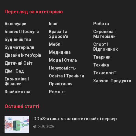
Перегляд за категорією
Аксесуари
Інші
Робота
Бізнес І Послуги
Краса Та
Сировина І
Здоров'я
Матеріали
Будівництво
Меблі
Спорт І
Будматеріали
Відпочинок
Медицина
Дизайн Інтер'єрів
Тварини
Мода І Стиль
Дитячий Світ
Техніка
Нерухомість
Дім І Сад
Технології
Освіта І Тренінги
Економіка І
Харчові Продукти
Фінанси
Привітання
Знайомства
Ремонт
Останні статті
DDoS-атака: як захистити сайт і сервер
04.08.2026