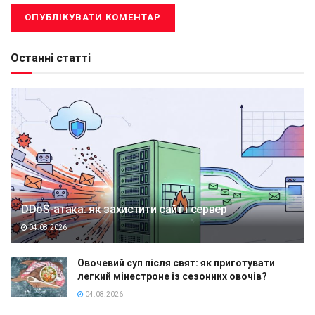
Останні статті
DDoS-атака: як захистити сайт і сервер
04.08.2026
Овочевий суп після свят: як приготувати
легкий мінестроне із сезонних овочів?
04.08.2026