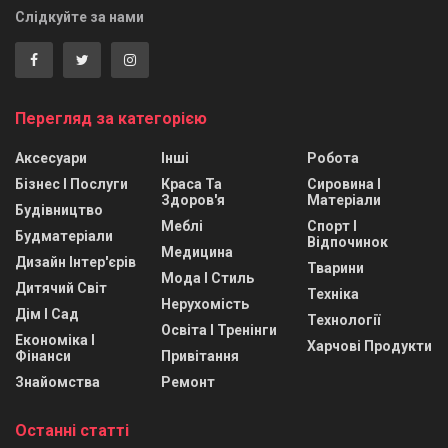
Слідкуйте за нами
Перегляд за категорією
Аксесуари
Інші
Робота
Бізнес І Послуги
Краса Та
Сировина І
Здоров'я
Матеріали
Будівництво
Меблі
Спорт І
Будматеріали
Відпочинок
Медицина
Дизайн Інтер'єрів
Тварини
Мода І Стиль
Дитячий Світ
Техніка
Нерухомість
Дім І Сад
Технології
Освіта І Тренінги
Економіка І
Харчові Продукти
Фінанси
Привітання
Знайомства
Ремонт
Останні статті